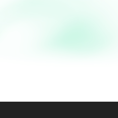
Poulet Boucané (façon a
Poulet Boucané Si vous avez déjà voyagé aux Antilles, vous avez obligatoirement entendu parler du
fameux Poulet Boucané. Si vous n'avez pas eu la chance...