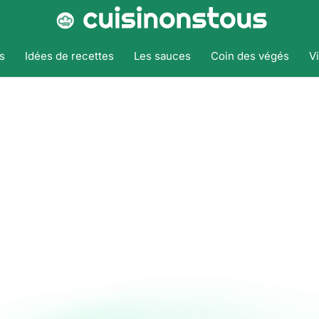
s
Idées de recettes
Les sauces
Coin des végés
V
Accueil
Tags
Barbecue
Barbecue