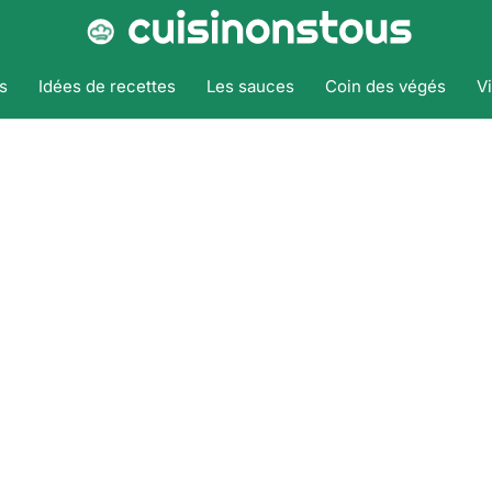
s
Idées de recettes
Les sauces
Coin des végés
V
Accueil
Tags
Basque
Basque