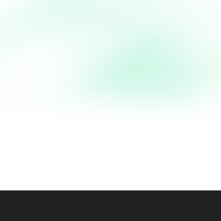
Colombo de poulet (rec
guadeloupéenne)
Colombo de poulet (Recette guadeloupéenne) Plat incontournable de la cuisine antillaise et plus
précisément de la cuisine guadeloupéenne, le Colombo de 