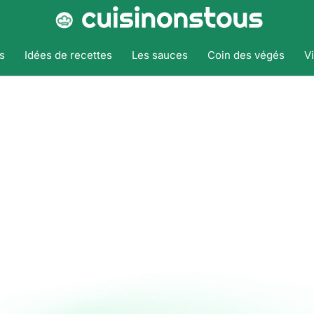
s
Idées de recettes
Les sauces
Coin des végés
V
Accueil
Tags
Colombo
Colombo