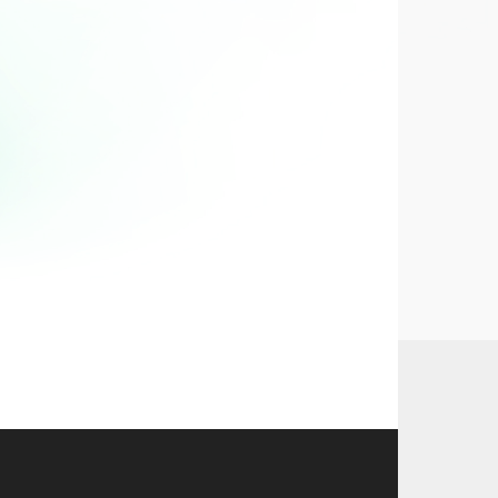
ette
poulet tient son nom...