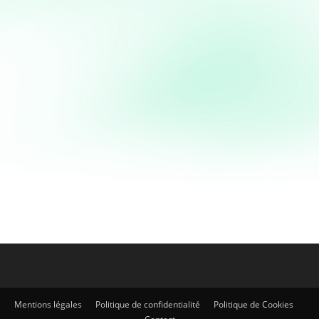
Fruits
Mug Cake à la Compote de
Pommes
Mug Cake à la Compote de Pommes Spécialité qui
nous vient des États Unis le Mug Cake est un petit
gâteau individuel rapide à réaliser...
Mentions légales
Politique de confidentialité
Politique de Cookies