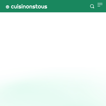
Accueil
Tags
Compote
Compote