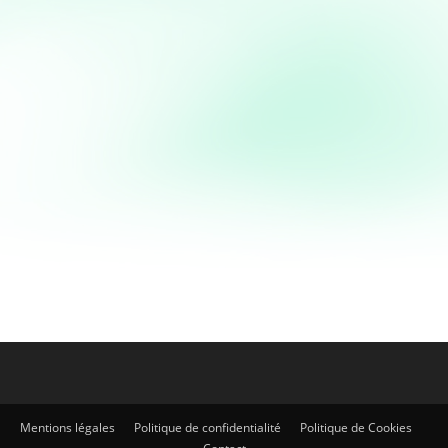
Viandes & Poissons
Blanquette de cabillaud à
la bisque de homard
Blanquette de cabillaud à la bisque de homard C'est
peut être l'une des recette que je préfère faire
quand je reçois : La Blanquette de...
Mentions légales
Politique de confidentialité
Politique de Cookies