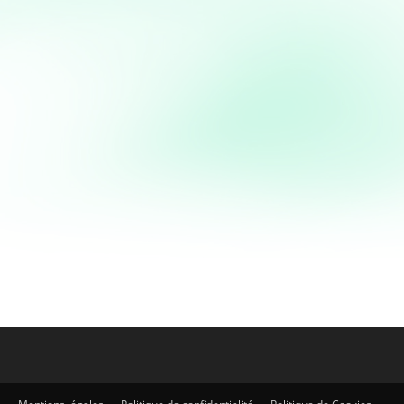
Plats végétariens
Mercimek çorbasi – Soupe
turque aux lentilles
Mercimek Çorbasi - Soupe aux lentilles turque La
Mercimek Çorbasi est une soupe traditionnelle
turque particulièrement appréciée pour sa simplicité
et son goût unique. Il...