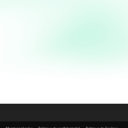
Gâteaux et tartes
Moelleux aux amandes
sans gluten
Moelleux aux amandes sans gluten J'ai beau
chercher, la recette du moelleux aux amandes sans
gluten est surement l'une de mes préférées. Facile
et rapide...