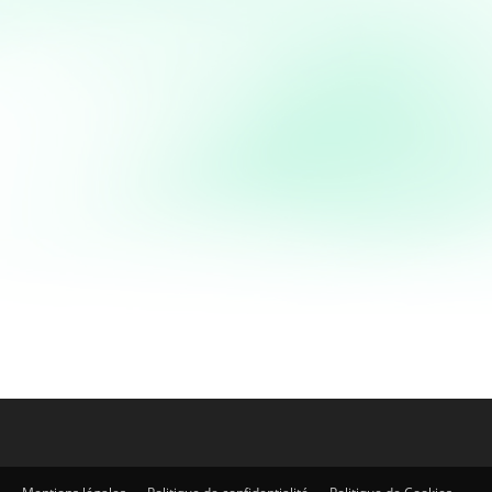
Entrées
Nuggets végétariens
maison
Nuggets végétariens Vous cherchez une alternative
aux nuggets de poulet ? Laissez-moi vous
présenter cette recette de nuggets végétariens à
base de pois chiches. Le...