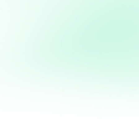
Kouign Amann Breton Spécialité bretonne, le Kouign Amann est un dessert originaire de Douarnenez.
Son nom signifie littéralement "gâteau au beurre". Particul
Poulet sauce Maroilles 
Poulet sauce Maroilles (Nord) Les amoureux du fromage ne peuvent pas passer à côté : Le poulet
Maroilles est peut être LE plat qui sublime...