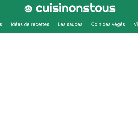
s
Idées de recettes
Les sauces
Coin des végés
V
Accueil
Tags
Simple
Simple