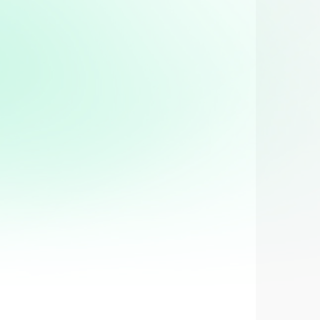
ièrement apprécié pour sa...
(Nord)