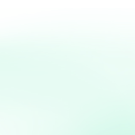
Beignets de Courgette 
Beignets de Courgette au Four Excellente variante des beignets frits, les Beignets de Courgette au
four vont ravir les végétariens comme ceux qui ne le...
Kouign Amann Breton