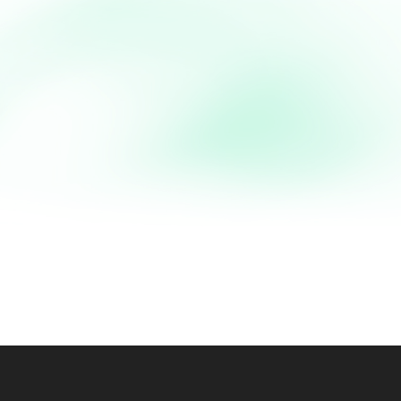
Tarte aux prunes facile
Tarte aux prunes facile Véritable star du Sud-Ouest, la tarte aux prunes se mange traditionnellement au
début de l'automne (même si elle reste appréciée toute...