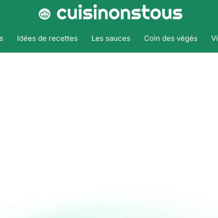
s
Idées de recettes
Les sauces
Coin des végés
V
Accueil
Tags
Tarte rapide
Tarte Rapide