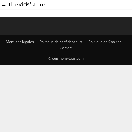
the
kids
store
Mentions légales
Politique de confidentialité
Politique de Cookies
Contact
© cuisinons-tous.com