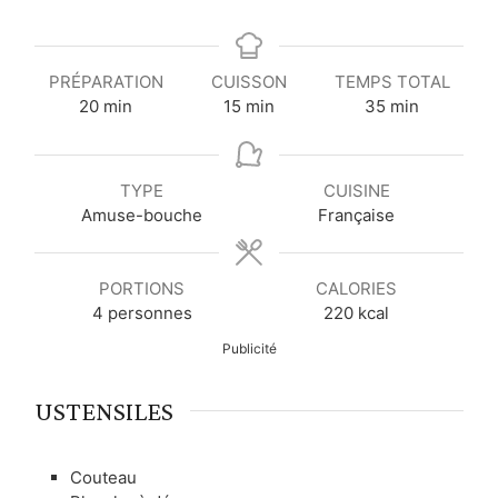
PRÉPARATION
CUISSON
TEMPS TOTAL
m
m
m
20
min
15
min
35
min
i
i
i
n
n
n
u
u
u
TYPE
CUISINE
t
t
t
Amuse-bouche
Française
e
e
e
s
s
s
PORTIONS
CALORIES
4
personnes
220
kcal
Publicité
USTENSILES
Couteau