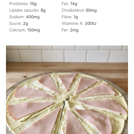
Protéines:
10
g
Fat:
14
g
Lipides saturés:
8
g
Choléstérol:
60
mg
Sodium:
400
mg
Fibre:
1
g
Sucre:
2
g
Vitamine A:
300
IU
Calcium:
150
mg
Fer:
2
mg