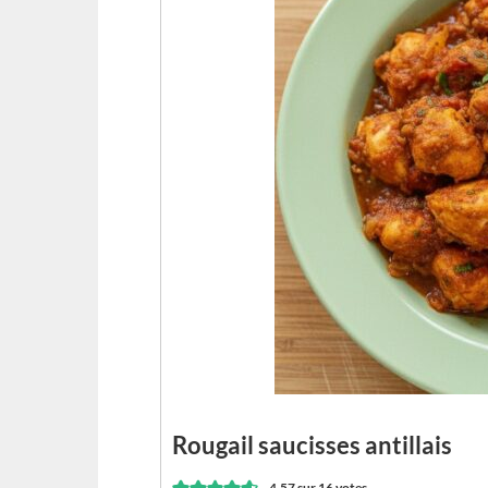
Rougail saucisses antillais
4.57
sur
16
votes