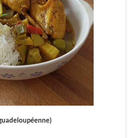
 guadeloupéenne)