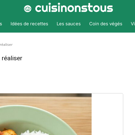
s
Idées de recettes
Les sauces
Coin des végés
V
 réaliser
 réaliser