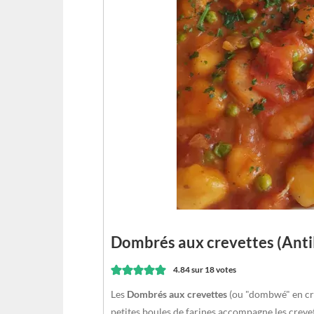
Dombrés aux crevettes (Antil
4.84
sur
18
votes
Les
Dombrés aux crevettes
(ou "dombwé" en c
petites boules de farines accompagne les crevet