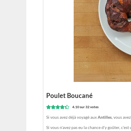
Poulet Boucané
4.10
sur
32
votes
Si vous avez déjà voyagé aux
Antilles
, vous ave
Si vous n'avez pas eu la chance d'y goûter, c'es