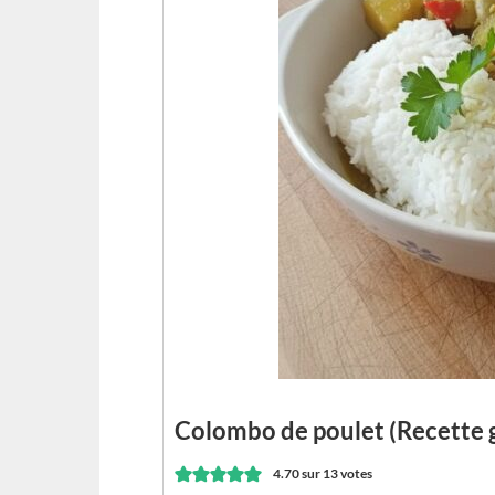
Colombo de poulet (Recette
4.70
sur
13
votes