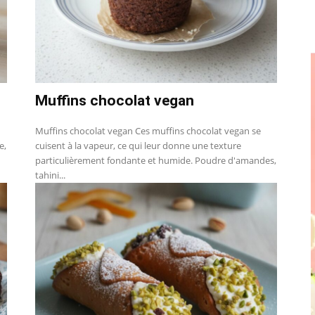
Muffins chocolat vegan
Muffins chocolat vegan Ces muffins chocolat vegan se
e,
cuisent à la vapeur, ce qui leur donne une texture
particulièrement fondante et humide. Poudre d'amandes,
tahini...