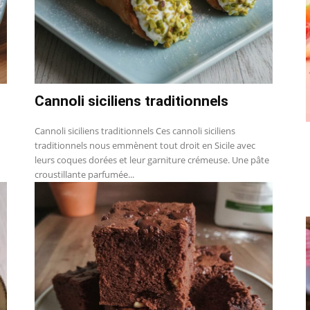
Cannoli siciliens traditionnels
Cannoli siciliens traditionnels Ces cannoli siciliens
traditionnels nous emmènent tout droit en Sicile avec
leurs coques dorées et leur garniture crémeuse. Une pâte
croustillante parfumée...