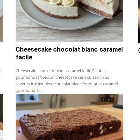
Cheesecake chocolat blanc caramel
facile
s.
Cheesecake chocolat blanc caramel facile Salut les
..
gourmands ! Voici un cheesecake sans cuisson aux
saveurs irrésistibles : chocolat blanc fondant et caramel
gourmand. La...