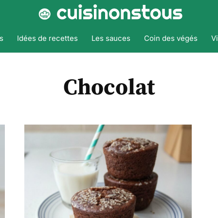
s
Idées de recettes
Les sauces
Coin des végés
V
Chocolat