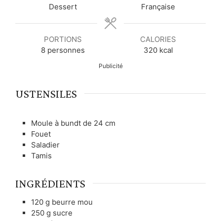
t
t
e
t
Dessert
Française
e
e
e
s
s
s
PORTIONS
CALORIES
8
personnes
320
kcal
Publicité
USTENSILES
Moule à bundt de 24 cm
Fouet
Saladier
Tamis
INGRÉDIENTS
120
g
beurre mou
250
g
sucre