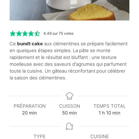
4.49
sur
75
votes
Ce
bundt cake
aux clémentines se prépare facilement
en quelques étapes simples. La pâte se monte
rapidement et le résultat est bluffant : une texture
moelleuse avec des saveurs d'agrumes qui parfument
toute la cuisine. Un gâteau réconfortant pour célébrer
la saison des clémentines.
PRÉPARATION
CUISSON
TEMPS TOTAL
m
m
h
m
20
min
50
min
1
h
10
min
i
i
e
i
n
n
u
n
u
u
r
u
TYPE
CUISINE