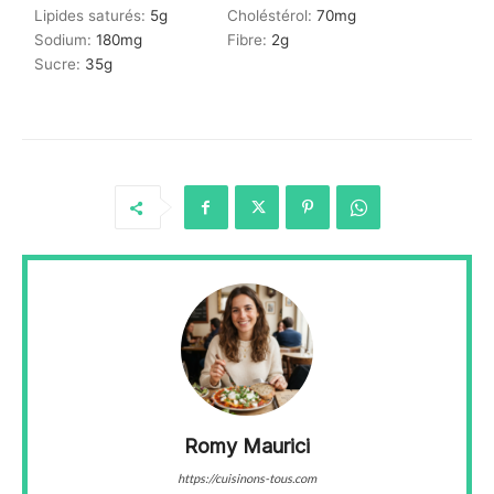
Lipides saturés:
5
g
Choléstérol:
70
mg
Sodium:
180
mg
Fibre:
2
g
Sucre:
35
g
Romy Maurici
https://cuisinons-tous.com