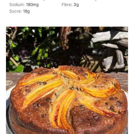
Sodium:
180
mg
Fibre:
3
g
Sucre:
18
g