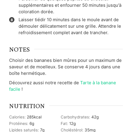
supplémentaires et enfourner 50 minutes jusqu'à
coloration dorée.
Laisser tiédir 10 minutes dans le moule avant de
démouler délicatement sur une grille. Attendre le
refroidissement complet avant de trancher.
NOTES
Choisir des bananes bien mûres pour un maximum de
saveur et de moelleux. Se conserve 4 jours dans une
boîte hermétique.
Découvrez aussi notre recette de
Tarte à la banane
facile
!
NUTRITION
Calories:
285
kcal
Carbohydrates:
42
g
Protéines:
6
g
Fat:
12
g
Lipides saturés:
7
g
Choléstérol:
35
mg