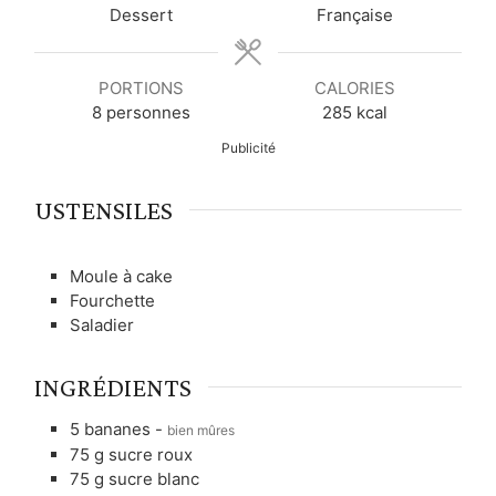
t
t
e
t
Dessert
Française
e
e
e
s
s
s
PORTIONS
CALORIES
8
personnes
285
kcal
Publicité
USTENSILES
Moule à cake
Fourchette
Saladier
INGRÉDIENTS
5
bananes
-
bien mûres
75
g
sucre roux
75
g
sucre blanc