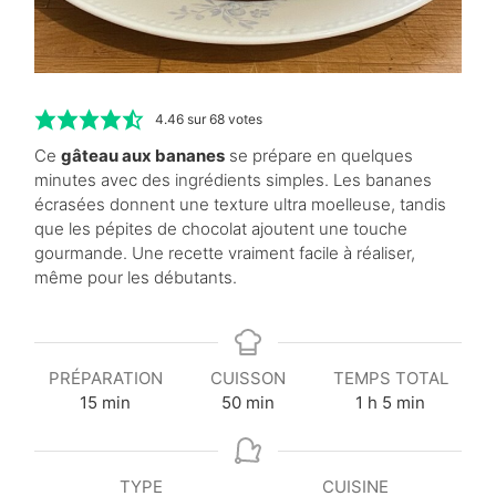
4.46
sur
68
votes
Ce
gâteau aux bananes
se prépare en quelques
minutes avec des ingrédients simples. Les bananes
écrasées donnent une texture ultra moelleuse, tandis
que les pépites de chocolat ajoutent une touche
gourmande. Une recette vraiment facile à réaliser,
même pour les débutants.
PRÉPARATION
CUISSON
TEMPS TOTAL
m
m
h
m
15
min
50
min
1
h
5
min
i
i
e
i
n
n
u
n
u
u
r
u
TYPE
CUISINE