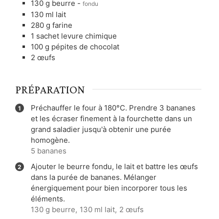
130
g
beurre
-
fondu
130
ml
lait
280
g
farine
1
sachet
levure chimique
100
g
pépites de chocolat
2
œufs
PRÉPARATION
Préchauffer le four à 180°C. Prendre 3 bananes
et les écraser finement à la fourchette dans un
grand saladier jusqu'à obtenir une purée
homogène.
5 bananes
Ajouter le beurre fondu, le lait et battre les œufs
dans la purée de bananes. Mélanger
énergiquement pour bien incorporer tous les
éléments.
130 g beurre,
130 ml lait,
2 œufs