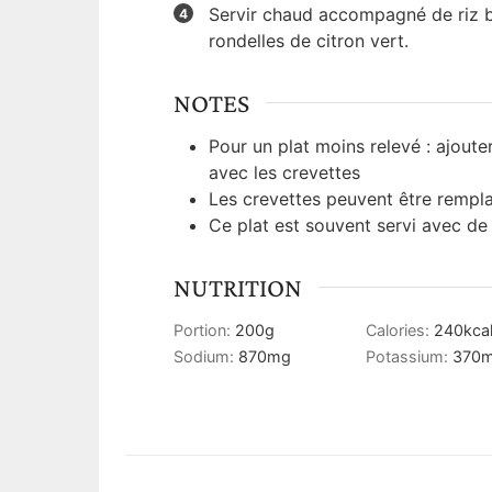
Servir chaud accompagné de riz b
rondelles de citron vert.
NOTES
Pour un plat moins relevé : ajoute
avec les crevettes
Les crevettes peuvent être rempl
Ce plat est souvent servi avec d
NUTRITION
Portion:
200
g
Calories:
240
kca
Sodium:
870
mg
Potassium:
370