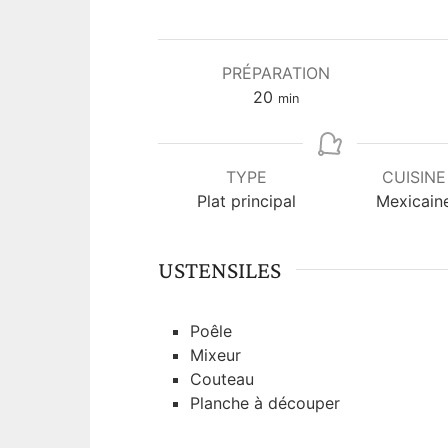
PRÉPARATION
m
20
min
i
n
u
TYPE
CUISINE
t
Plat principal
Mexicain
e
s
USTENSILES
Poêle
Mixeur
Couteau
Planche à découper