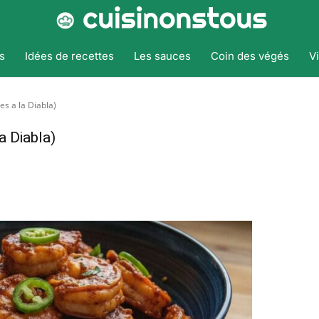
s
Idées de recettes
Les sauces
Coin des végés
V
es a la Diabla)
a Diabla)