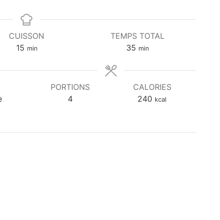
CUISSON
TEMPS TOTAL
m
m
15
35
min
min
i
i
n
n
u
u
PORTIONS
CALORIES
t
t
e
4
240
kcal
e
e
s
s