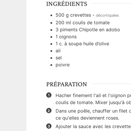
INGRÉDIENTS
500
g
crevettes
-
décortiquées
200
ml
coulis de tomate
3
piments Chipotle en adobo
1
oignons
1
c. à soupe
huile d’olive
ail
sel
poivre
PRÉPARATION
Hacher finement l'ail et l'oignon 
coulis de tomate. Mixer jusqu'à o
Dans une poêle, chauffer un filet d
ce qu'elles deviennent roses.
Ajouter la sauce avec les crevette