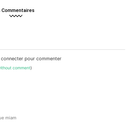
 Commentaires
s connecter pour commenter
without comment
)
que miam