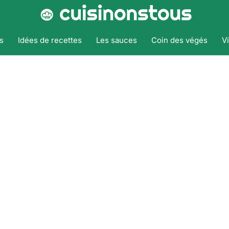
s
Idées de recettes
Les sauces
Coin des végés
V
Accueil
Tags
Sans lactose
Sans Lactose