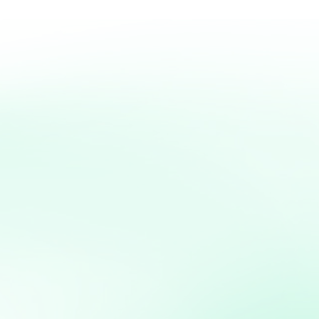
Gauffre sans gluten san
Gauffre sans gluten sans lactose Une gaufre sans gluten sans lactose, et en plus sans matière grasse ni
sucre ajouté : la farine de riz...
Flan coco (sans gluten)