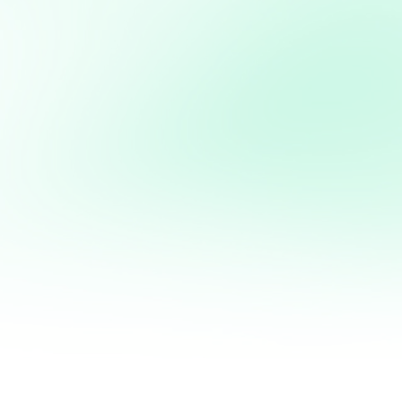
Flan coco (sans gluten) Ce flan à la noix de coco marie la douceur du caramel à la texture crémeuse du
lait de coco. Naturellement...
Muffins sans gluten
Muffins sans gluten Cette recette de muffins au chocolat sans gluten va réchauffer les coeurs. C'est
une recette ultra rapide qui ne nécessite pas forcément...