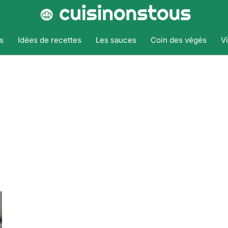
s
Idées de recettes
Les sauces
Coin des végés
V
Accueil
Tags
Végétarien
Végétarien