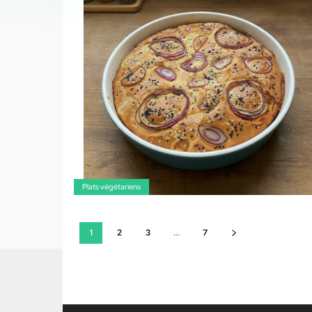
Plats végétariens
1
2
3
...
7