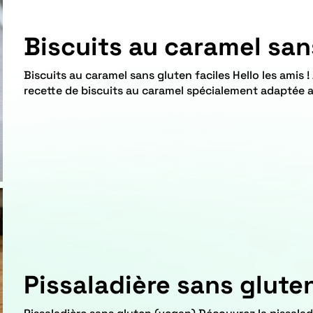
Biscuits au caramel sans
Biscuits au caramel sans gluten faciles Hello les amis ! Aujourd'hui, je partage avec vous une
recette de biscuits au caramel spécialement adaptée a
Pissaladière sans glute