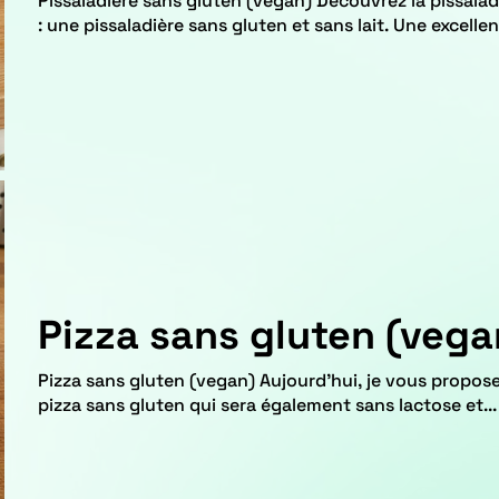
Pissaladière sans gluten (vegan) Découvrez la pissaladière niçoise dans une recette retravaillée
: une pissaladière sans gluten et sans lait. Une excellen
Pizza sans gluten (vega
Pizza sans gluten (vegan) Aujourd'hui, je vous propose une recette spéciale de la pizza : une
pizza sans gluten qui sera également sans lactose et...