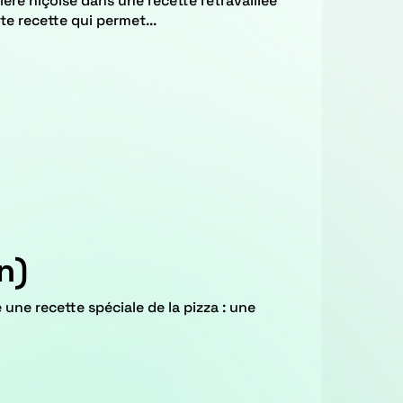
te recette qui permet...
n)