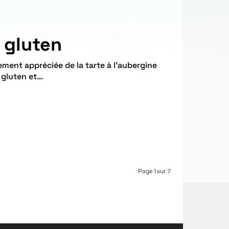
s gluten
luten et...
Page 1 sur 7