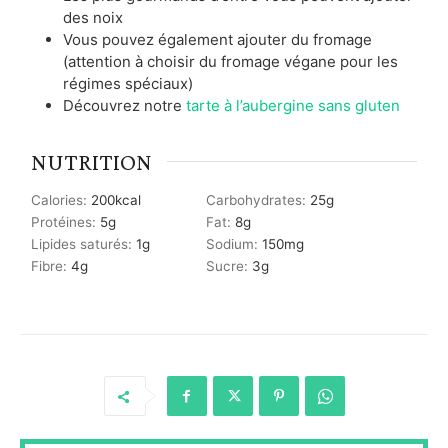
des noix
Vous pouvez également ajouter du fromage
(attention à choisir du fromage végane pour les
régimes spéciaux)
Découvrez notre
tarte à l’aubergine sans gluten
NUTRITION
Calories:
200
kcal
Carbohydrates:
25
g
Protéines:
5
g
Fat:
8
g
Lipides saturés:
1
g
Sodium:
150
mg
Fibre:
4
g
Sucre:
3
g