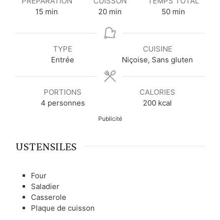
PRÉPARATION
CUISSON
TEMPS TOTAL
m
m
m
15
min
20
min
50
min
i
i
i
n
n
n
u
u
u
TYPE
CUISINE
t
t
t
Entrée
Niçoise, Sans gluten
e
e
e
s
s
s
PORTIONS
CALORIES
4
personnes
200
kcal
Publicité
USTENSILES
Four
Saladier
Casserole
Plaque de cuisson