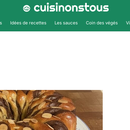
s
Idées de recettes
Les sauces
Coin des végés
V