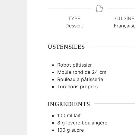
i
n
u
TYPE
CUISINE
t
Dessert
Français
e
s
USTENSILES
Robot pâtissier
Moule rond de 24 cm
Rouleau à pâtisserie
Torchons propres
INGRÉDIENTS
100
ml
lait
8
g
levure boulangère
100
g
sucre