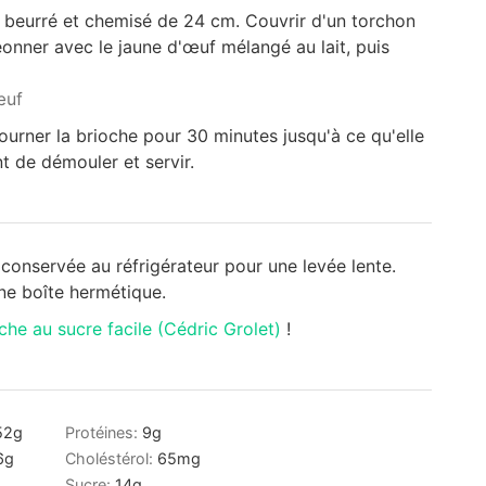
 beurré et chemisé de 24 cm. Couvrir d'un torchon
eonner avec le jaune d'œuf mélangé au lait, puis
œuf
ourner la brioche pour 30 minutes jusqu'à ce qu'elle
nt de démouler et servir.
t conservée au réfrigérateur pour une levée lente.
ne boîte hermétique.
che au sucre facile (Cédric Grolet)
!
52
g
Protéines:
9
g
6
g
Choléstérol:
65
mg
Sucre:
14
g