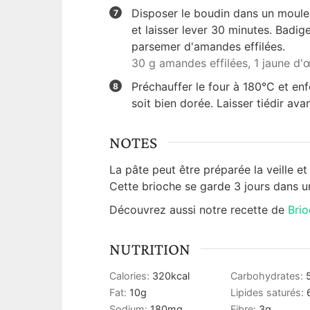
Disposer le boudin dans un moule
et laisser lever 30 minutes. Badig
parsemer d'amandes effilées.
30 g amandes effilées,
1 jaune d'
Préchauffer le four à 180°C et enf
soit bien dorée. Laisser tiédir ava
NOTES
La pâte peut être préparée la veille e
Cette brioche se garde 3 jours dans u
Découvrez aussi notre recette de
Brio
NUTRITION
Calories:
320
kcal
Carbohydrates:
Fat:
10
g
Lipides saturés:
Sodium:
180
mg
Fibre:
3
g