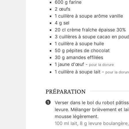
600
g
farine
2
œufs
1
cuillère à soupe
arôme vanille
4
g
sel
20
cl
crème fraîche épaisse 30%
3
cuillères à soupe
cacao en poud
1
cuillère à soupe
huile
50
g
pépites de chocolat
30
g
amandes effilées
1
jaune d'œuf
-
pour la dorure
1
cuillère à soupe
lait
-
pour la dorur
PRÉPARATION
Verser dans le bol du robot pâtissi
levure. Mélanger brièvement et la
mousse légèrement.
100 ml lait,
8 g levure boulangère,