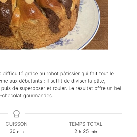
 difficulté grâce au robot pâtissier qui fait tout le
me aux débutants : il suffit de diviser la pâte,
 puis de superposer et rouler. Le résultat offre un bel
le-chocolat gourmandes.
CUISSON
TEMPS TOTAL
m
h
m
30
2
25
min
h
min