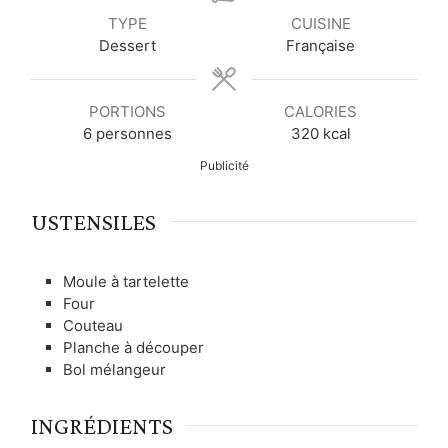
u
u
u
TYPE
CUISINE
t
t
t
Dessert
Française
e
e
e
s
s
s
PORTIONS
CALORIES
6
personnes
320
kcal
Publicité
USTENSILES
Moule à tartelette
Four
Couteau
Planche à découper
Bol mélangeur
INGRÉDIENTS