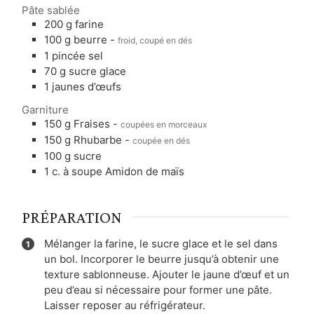
Pâte sablée
200
g
farine
100
g
beurre
-
froid, coupé en dés
1
pincée
sel
70
g
sucre glace
1
jaunes d’œufs
Garniture
150
g
Fraises
-
coupées en morceaux
150
g
Rhubarbe
-
coupée en dés
100
g
sucre
1
c. à soupe
Amidon de maïs
PRÉPARATION
Mélanger la farine, le sucre glace et le sel dans
un bol. Incorporer le beurre jusqu’à obtenir une
texture sablonneuse. Ajouter le jaune d’œuf et un
peu d’eau si nécessaire pour former une pâte.
Laisser reposer au réfrigérateur.