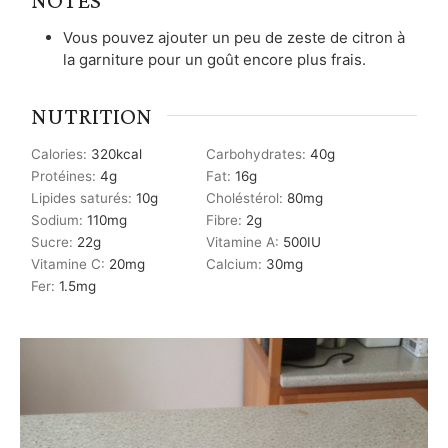
Vous pouvez ajouter un peu de zeste de citron à
la garniture pour un goût encore plus frais.
NUTRITION
Calories:
320
kcal
Carbohydrates:
40
g
Protéines:
4
g
Fat:
16
g
Lipides saturés:
10
g
Choléstérol:
80
mg
Sodium:
110
mg
Fibre:
2
g
Sucre:
22
g
Vitamine A:
500
IU
Vitamine C:
20
mg
Calcium:
30
mg
Fer:
1.5
mg