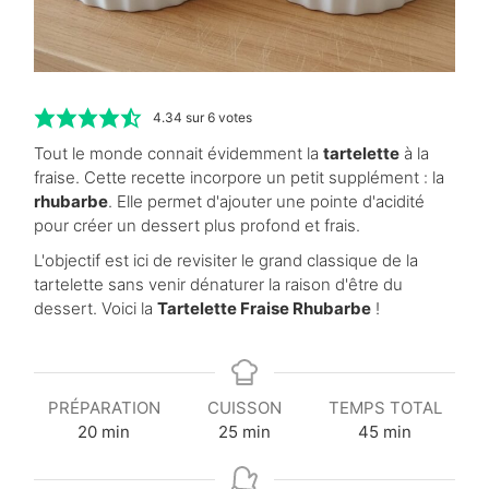
4.34
sur
6
votes
Tout le monde connait évidemment la
tartelette
à la
fraise. Cette recette incorpore un petit supplément : la
rhubarbe
. Elle permet d'ajouter une pointe d'acidité
pour créer un dessert plus profond et frais.
L'objectif est ici de revisiter le grand classique de la
tartelette sans venir dénaturer la raison d'être du
dessert. Voici la
Tartelette Fraise Rhubarbe
!
PRÉPARATION
CUISSON
TEMPS TOTAL
m
m
m
20
min
25
min
45
min
i
i
i
n
n
n