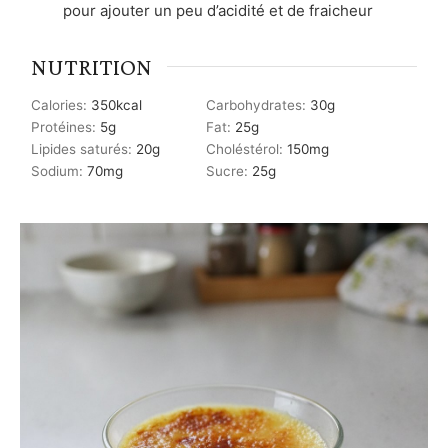
pour ajouter un peu d’acidité et de fraicheur
NUTRITION
Calories:
350
kcal
Carbohydrates:
30
g
Protéines:
5
g
Fat:
25
g
Lipides saturés:
20
g
Choléstérol:
150
mg
Sodium:
70
mg
Sucre:
25
g