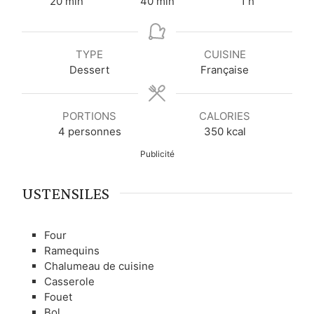
m
m
h
20
min
40
min
1
h
i
i
e
n
n
u
u
u
r
TYPE
CUISINE
t
t
e
Dessert
Française
e
e
s
s
PORTIONS
CALORIES
4
personnes
350
kcal
Publicité
USTENSILES
Four
Ramequins
Chalumeau de cuisine
Casserole
Fouet
Bol