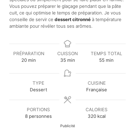
Vous pouvez préparer le glaçage pendant que la pâte
cuit, ce qui optimise le temps de préparation. Je vous
conseille de servir ce
dessert citronné
à température
ambiante pour révéler tous ses arômes.
PRÉPARATION
CUISSON
TEMPS TOTAL
m
m
m
20
min
35
min
55
min
i
i
i
n
n
n
u
u
u
TYPE
CUISINE
t
t
t
Dessert
Française
e
e
e
s
s
s
PORTIONS
CALORIES
8
personnes
320
kcal
Publicité