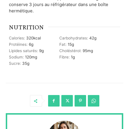
conserve 3 jours au réfrigérateur dans une boîte
hermétique.
NUTRITION
Calories:
320
kcal
Carbohydrates:
42
g
Protéines:
6
g
Fat:
15
g
Lipides saturés:
9
g
Choléstérol:
95
mg
Sodium:
120
mg
Fibre:
1
g
Sucre:
35
g