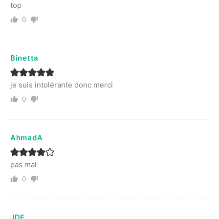
top
0
Binetta
je suis intolérante donc merci
0
AhmadA
pas mal
0
JDE