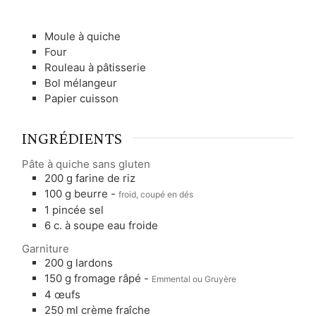
Moule à quiche
Four
Rouleau à pâtisserie
Bol mélangeur
Papier cuisson
INGRÉDIENTS
Pâte à quiche sans gluten
200
g
farine de riz
100
g
beurre
-
froid, coupé en dés
1
pincée
sel
6
c. à soupe
eau froide
Garniture
200
g
lardons
150
g
fromage râpé
-
Emmental ou Gruyère
4
œufs
250
ml
crème fraîche