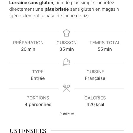
Lorraine sans gluten
, rien de plus simple : achetez
directement une
pâte brisée
sans gluten en magasin
(généralement, à base de farine de riz)
PRÉPARATION
CUISSON
TEMPS TOTAL
m
m
m
20
min
35
min
55
min
i
i
i
n
n
n
u
u
u
TYPE
CUISINE
t
t
t
Entrée
Française
e
e
e
s
s
s
PORTIONS
CALORIES
4
personnes
420
kcal
Publicité
USTENSILES