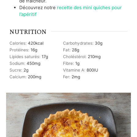
de fraîcheur.
Découvrez notre
recette des mini quiches pour
l’apéritif
NUTRITION
Calories:
420
kcal
Carbohydrates:
30
g
Protéines:
16
g
Fat:
28
g
Lipides saturés:
17
g
Choléstérol:
210
mg
Sodium:
450
mg
Fibre:
1
g
Sucre:
2
g
Vitamine A:
800
IU
Calcium:
200
mg
Fer:
2
mg