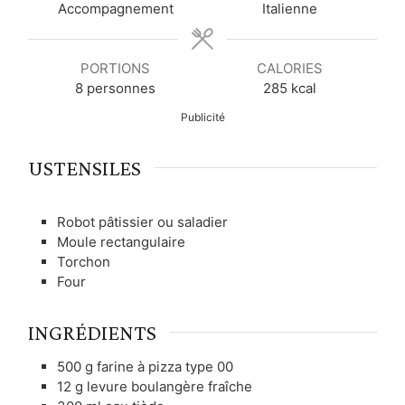
Accompagnement
Italienne
e
e
s
e
s
s
s
PORTIONS
CALORIES
8
personnes
285
kcal
Publicité
USTENSILES
Robot pâtissier ou saladier
Moule rectangulaire
Torchon
Four
INGRÉDIENTS
500
g
farine à pizza type 00
12
g
levure boulangère fraîche