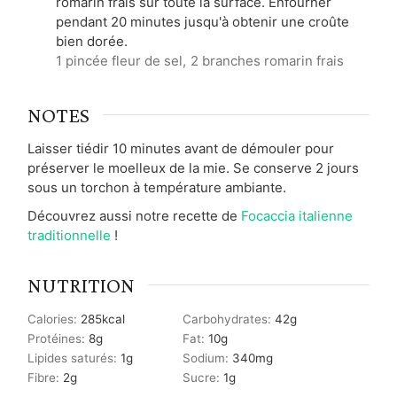
romarin frais sur toute la surface. Enfourner
pendant 20 minutes jusqu'à obtenir une croûte
bien dorée.
1 pincée fleur de sel,
2 branches romarin frais
NOTES
Laisser tiédir 10 minutes avant de démouler pour
préserver le moelleux de la mie. Se conserve 2 jours
sous un torchon à température ambiante.
Découvrez aussi notre recette de
Focaccia italienne
traditionnelle
!
NUTRITION
Calories:
285
kcal
Carbohydrates:
42
g
Protéines:
8
g
Fat:
10
g
Lipides saturés:
1
g
Sodium:
340
mg
Fibre:
2
g
Sucre:
1
g