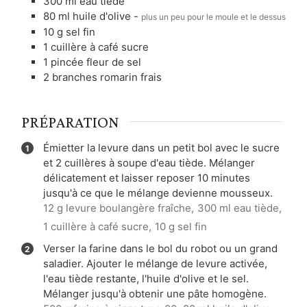
300
ml
eau tiède
80
ml
huile d'olive
-
plus un peu pour le moule et le dessus
10
g
sel fin
1
cuillère à café
sucre
1
pincée
fleur de sel
2
branches
romarin frais
PRÉPARATION
Émietter la levure dans un petit bol avec le sucre
et 2 cuillères à soupe d'eau tiède. Mélanger
délicatement et laisser reposer 10 minutes
jusqu'à ce que le mélange devienne mousseux.
12 g levure boulangère fraîche,
300 ml eau tiède,
1 cuillère à café sucre,
10 g sel fin
Verser la farine dans le bol du robot ou un grand
saladier. Ajouter le mélange de levure activée,
l'eau tiède restante, l'huile d'olive et le sel.
Mélanger jusqu'à obtenir une pâte homogène.