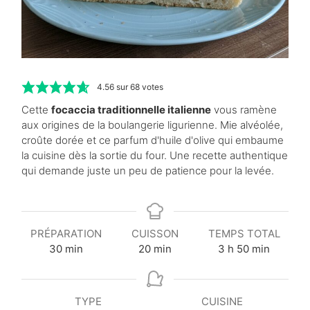
4.56
sur
68
votes
Cette
focaccia traditionnelle italienne
vous ramène
aux origines de la boulangerie ligurienne. Mie alvéolée,
croûte dorée et ce parfum d'huile d'olive qui embaume
la cuisine dès la sortie du four. Une recette authentique
qui demande juste un peu de patience pour la levée.
PRÉPARATION
CUISSON
TEMPS TOTAL
m
m
h
m
30
min
20
min
3
h
50
min
i
i
e
i
n
n
u
n
u
u
r
u
TYPE
CUISINE
t
t
e
t