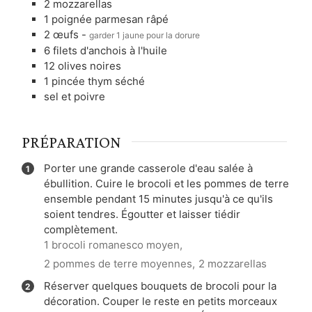
2
mozzarellas
1
poignée
parmesan râpé
2
œufs
-
garder 1 jaune pour la dorure
6
filets d'anchois à l'huile
12
olives noires
1
pincée
thym séché
sel et poivre
PRÉPARATION
Porter une grande casserole d'eau salée à
ébullition. Cuire le brocoli et les pommes de terre
ensemble pendant 15 minutes jusqu'à ce qu'ils
soient tendres. Égoutter et laisser tiédir
complètement.
1 brocoli romanesco moyen,
2 pommes de terre moyennes,
2 mozzarellas
Réserver quelques bouquets de brocoli pour la
décoration. Couper le reste en petits morceaux