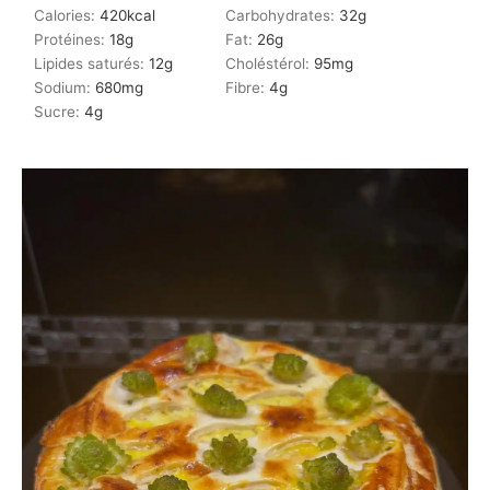
Calories:
420
kcal
Carbohydrates:
32
g
Protéines:
18
g
Fat:
26
g
Lipides saturés:
12
g
Choléstérol:
95
mg
Sodium:
680
mg
Fibre:
4
g
Sucre:
4
g