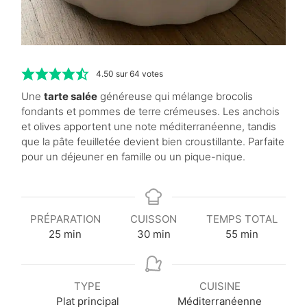
4.50
sur
64
votes
Une
tarte salée
généreuse qui mélange brocolis
fondants et pommes de terre crémeuses. Les anchois
et olives apportent une note méditerranéenne, tandis
que la pâte feuilletée devient bien croustillante. Parfaite
pour un déjeuner en famille ou un pique-nique.
PRÉPARATION
CUISSON
TEMPS TOTAL
m
m
m
25
min
30
min
55
min
i
i
i
n
n
n
u
u
u
TYPE
CUISINE
t
t
t
Plat principal
Méditerranéenne