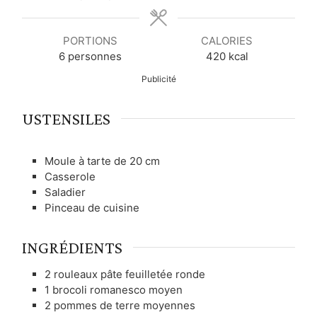
e
e
e
s
s
s
PORTIONS
CALORIES
6
personnes
420
kcal
Publicité
USTENSILES
Moule à tarte de 20 cm
Casserole
Saladier
Pinceau de cuisine
INGRÉDIENTS
2
rouleaux
pâte feuilletée ronde
1
brocoli romanesco moyen
2
pommes de terre moyennes