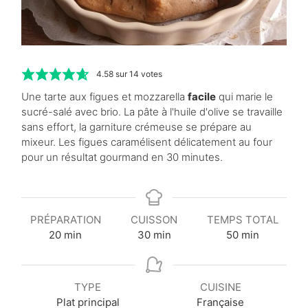
4.58
sur
14
votes
Une tarte aux figues et mozzarella
facile
qui marie le
sucré-salé avec brio. La pâte à l'huile d'olive se travaille
sans effort, la garniture crémeuse se prépare au
mixeur. Les figues caramélisent délicatement au four
pour un résultat gourmand en 30 minutes.
PRÉPARATION
CUISSON
TEMPS TOTAL
m
m
m
20
min
30
min
50
min
i
i
i
n
n
n
u
u
u
TYPE
CUISINE
t
t
t
Plat principal
Française