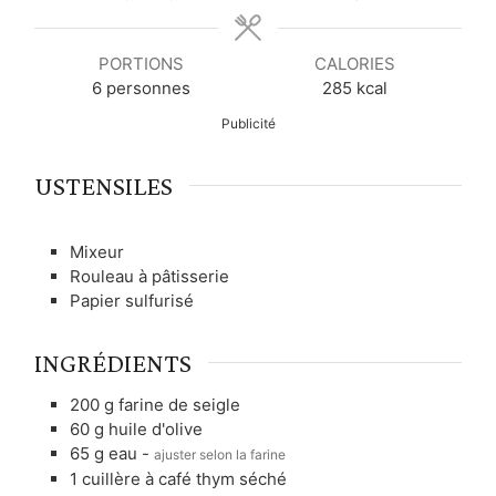
e
e
e
s
s
s
PORTIONS
CALORIES
6
personnes
285
kcal
Publicité
USTENSILES
Mixeur
Rouleau à pâtisserie
Papier sulfurisé
INGRÉDIENTS
200
g
farine de seigle
60
g
huile d'olive
65
g
eau
-
ajuster selon la farine
1
cuillère à café
thym séché