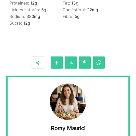
Protéines:
12
g
Fat:
13
g
Lipides saturés:
5
g
Choléstérol:
22
mg
Sodium:
380
mg
Fibre:
5
g
Sucre:
12
g
Romy Maurici