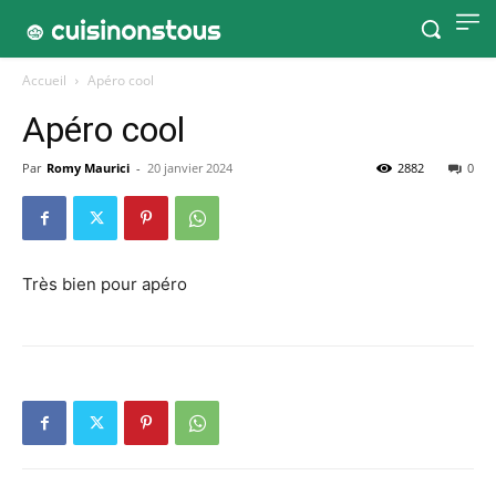
Accueil
Apéro cool
Apéro cool
Par
Romy Maurici
-
20 janvier 2024
2882
0
Très bien pour apéro