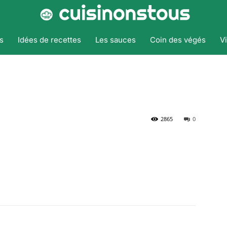
s
Idées de recettes
Les sauces
Coin des végés
V
2865
0