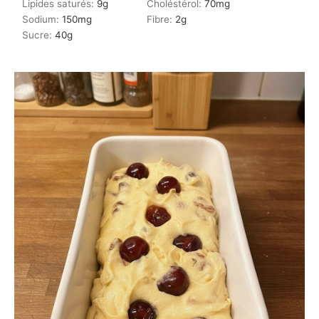
Lipides saturés:
9
g
Choléstérol:
70
mg
Sodium:
150
mg
Fibre:
2
g
Sucre:
40
g