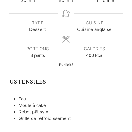
m
m
h
m
20
min
50
min
1
h
10
min
i
i
e
i
n
n
u
n
u
u
r
u
TYPE
CUISINE
t
t
e
t
Dessert
Cuisine anglaise
e
e
e
s
s
s
PORTIONS
CALORIES
8
parts
400
kcal
Publicité
USTENSILES
Four
Moule à cake
Robot pâtissier
Grille de refroidissement