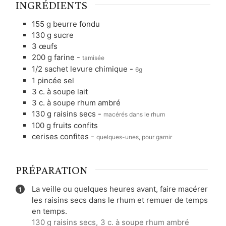
INGRÉDIENTS
155
g
beurre fondu
130
g
sucre
3
œufs
200
g
farine
-
tamisée
1/2
sachet
levure chimique
-
6g
1
pincée
sel
3
c. à soupe
lait
3
c. à soupe
rhum ambré
130
g
raisins secs
-
macérés dans le rhum
100
g
fruits confits
cerises confites
-
quelques-unes, pour garnir
PRÉPARATION
La veille ou quelques heures avant, faire macérer
les raisins secs dans le rhum et remuer de temps
en temps.
130 g raisins secs,
3 c. à soupe rhum ambré