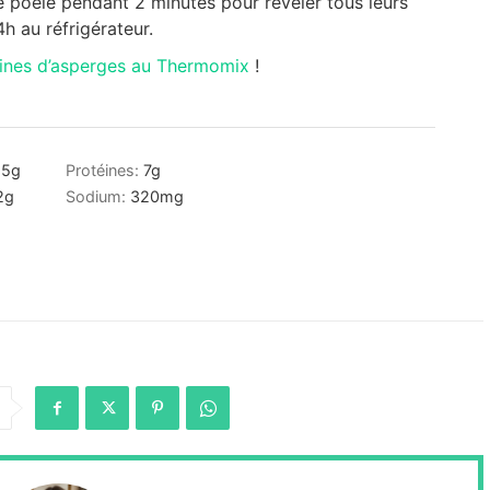
ne poêle pendant 2 minutes pour révéler tous leurs
h au réfrigérateur.
rines d’asperges au Thermomix
!
15
g
Protéines:
7
g
2
g
Sodium:
320
mg