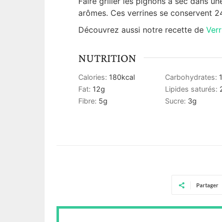
Faire griller les pignons à sec dans u
arômes. Ces verrines se conservent 24
Découvrez aussi notre recette de
Ver
NUTRITION
Calories:
180
kcal
Carbohydrates:
Fat:
12
g
Lipides saturés:
Fibre:
5
g
Sucre:
3
g
Partager