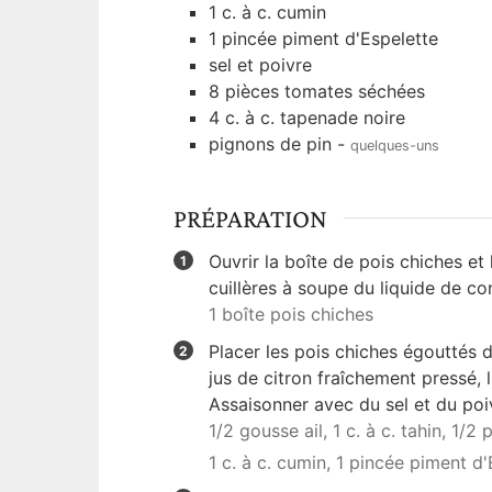
1
c. à c.
cumin
1
pincée
piment d'Espelette
sel et poivre
8
pièces
tomates séchées
4
c. à c.
tapenade noire
pignons de pin
-
quelques-uns
PRÉPARATION
Ouvrir la boîte de pois chiches e
cuillères à soupe du liquide de co
1 boîte pois chiches
Placer les pois chiches égouttés da
jus de citron fraîchement pressé, l
Assaisonner avec du sel et du poi
1/2 gousse ail,
1 c. à c. tahin,
1/2 p
1 c. à c. cumin,
1 pincée piment d'