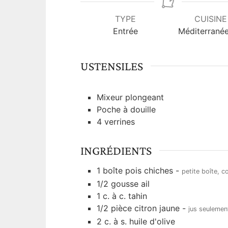
n
u
TYPE
CUISINE
t
Entrée
Méditerrané
e
s
USTENSILES
Mixeur plongeant
Poche à douille
4 verrines
INGRÉDIENTS
1
boîte
pois chiches
-
petite boîte, c
1/2
gousse
ail
1
c. à c.
tahin
1/2
pièce
citron jaune
-
jus seulemen
2
c. à s.
huile d'olive