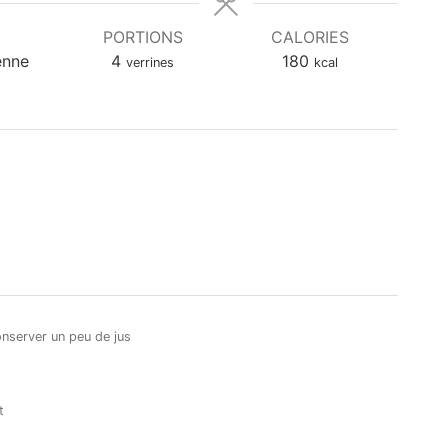
n
u
PORTIONS
CALORIES
t
enne
4
180
verrines
kcal
e
s
onserver un peu de jus
t