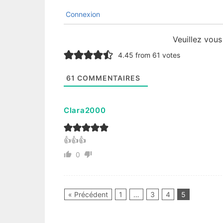
Connexion
Veuillez vou
4.45 from 61 votes
61
COMMENTAIRES
Clara2000
👍👍👍
0
« Précédent
1
…
3
4
5