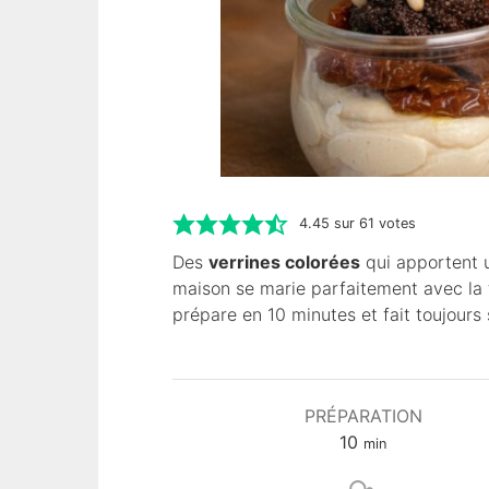
4.45
sur
61
votes
Des
verrines colorées
qui apportent u
maison se marie parfaitement avec la 
prépare en 10 minutes et fait toujours 
PRÉPARATION
m
10
min
i