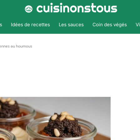
s
Idées de recettes
Les sauces
Coin des végés
V
iennes au houmous