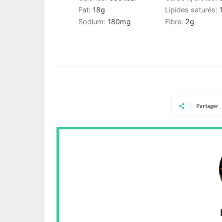
Fat:
18
g
Lipides saturés:
Sodium:
180
mg
Fibre:
2
g
Partager