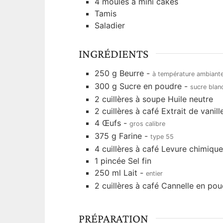
4 moules à mini cakes
Tamis
Saladier
INGRÉDIENTS
250
g
Beurre
-
à température ambiant
300
g
Sucre en poudre
-
sucre blanc
2
cuillères à soupe
Huile neutre
2
cuillères à café
Extrait de vanill
4
Œufs
-
gros calibre
375
g
Farine
-
type 55
4
cuillères à café
Levure chimique
1
pincée
Sel fin
250
ml
Lait
-
entier
2
cuillères à café
Cannelle en pou
PRÉPARATION