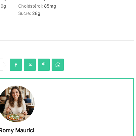
10
g
Choléstérol:
85
mg
Sucre:
28
g
Romy Maurici