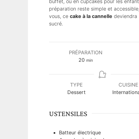
buffet, ou en cupcakes pour les enfants
préparation reste simple et accessibl
vous, ce
cake à la cannelle
deviendra 
sucré.
PRÉPARATION
m
20
min
i
n
u
TYPE
CUISINE
t
Dessert
Internation
e
s
USTENSILES
Batteur électrique