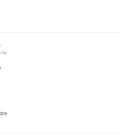
e
 fin
e
dre