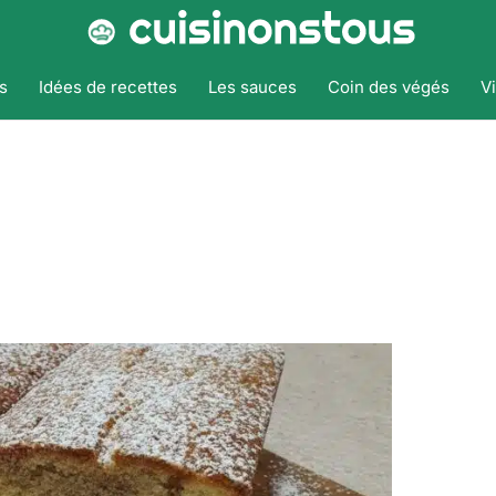
s
Idées de recettes
Les sauces
Coin des végés
V