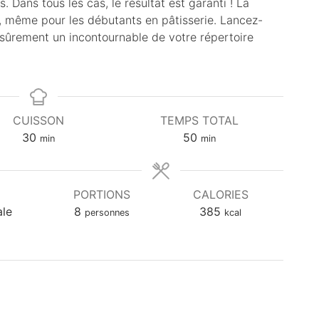
. Dans tous les cas, le résultat est garanti ! La
e, même pour les débutants en pâtisserie. Lancez-
sûrement un incontournable de votre répertoire
CUISSON
TEMPS TOTAL
m
m
30
50
min
min
i
i
n
n
u
u
PORTIONS
CALORIES
t
t
ale
8
385
personnes
kcal
e
e
s
s