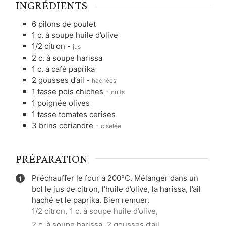
INGRÉDIENTS
6
pilons de poulet
1
c. à soupe
huile d’olive
1/2
citron
-
jus
2
c. à soupe
harissa
1
c. à café
paprika
2
gousses d’ail
-
hachées
1
tasse
pois chiches
-
cuits
1
poignée
olives
1
tasse
tomates cerises
3
brins
coriandre
-
ciselée
PRÉPARATION
Préchauffer le four à 200°C. Mélanger dans un
bol le jus de citron, l’huile d’olive, la harissa, l’ail
haché et le paprika. Bien remuer.
1/2 citron,
1 c. à soupe huile d’olive,
2 c. à soupe harissa,
2 gousses d’ail,