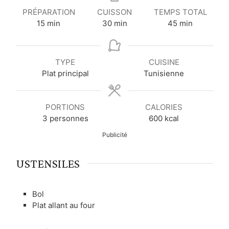
PRÉPARATION
CUISSON
TEMPS TOTAL
m
m
m
15
min
30
min
45
min
i
i
i
n
n
n
u
u
u
TYPE
CUISINE
t
t
t
Plat principal
Tunisienne
e
e
e
s
s
s
PORTIONS
CALORIES
3
personnes
600
kcal
Publicité
USTENSILES
Bol
Plat allant au four