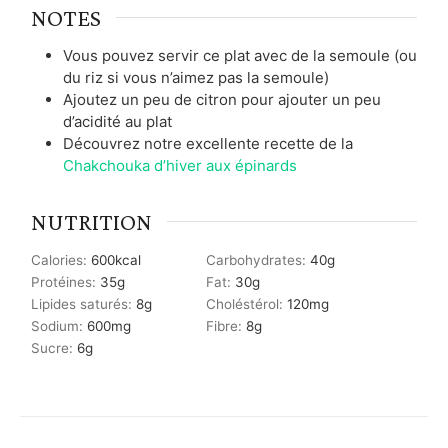
NOTES
Vous pouvez servir ce plat avec de la semoule (ou
du riz si vous n’aimez pas la semoule)
Ajoutez un peu de citron pour ajouter un peu
d’acidité au plat
Découvrez notre excellente recette de la
Chakchouka d’hiver aux épinards
NUTRITION
Calories:
600
kcal
Carbohydrates:
40
g
Protéines:
35
g
Fat:
30
g
Lipides saturés:
8
g
Choléstérol:
120
mg
Sodium:
600
mg
Fibre:
8
g
Sucre:
6
g