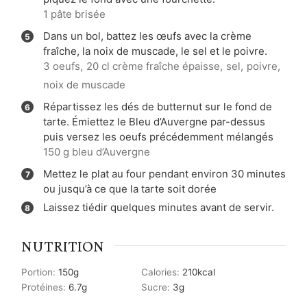
1 pâte brisée
Dans un bol, battez les œufs avec la crème
fraîche, la noix de muscade, le sel et le poivre.
3 oeufs,
20 cl crème fraîche épaisse,
sel,
poivre,
noix de muscade
Répartissez les dés de butternut sur le fond de
tarte. Émiettez le Bleu d’Auvergne par-dessus
puis versez les oeufs précédemment mélangés
150 g bleu d’Auvergne
Mettez le plat au four pendant environ 30 minutes
ou jusqu’à ce que la tarte soit dorée
Laissez tiédir quelques minutes avant de servir.
NUTRITION
Portion:
150
g
Calories:
210
kcal
Protéines:
6.7
g
Sucre:
3
g