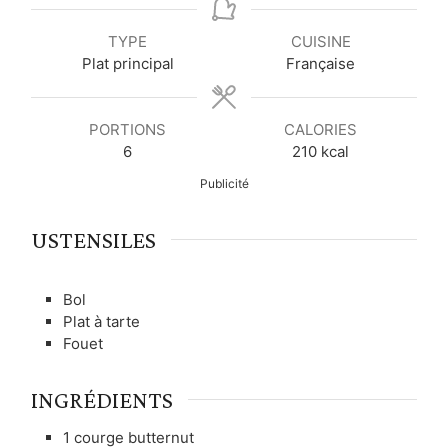
n
n
u
u
u
r
TYPE
CUISINE
t
t
e
Plat principal
Française
e
e
s
s
PORTIONS
CALORIES
6
210
kcal
Publicité
USTENSILES
Bol
Plat à tarte
Fouet
INGRÉDIENTS
1
courge butternut