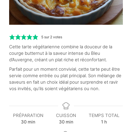
5
sur
2
votes
Cette tarte végétarienne combine la douceur de la
courge butternut à la saveur intense du Bleu
d’Auvergne, créant un plat riche et réconfortant.
Parfait pour un moment convivial, cette tarte peut être
servie comme entrée ou plat principal. Son mélange de
saveurs en fait un choix idéal pour surprendre et ravir
vos invités, qu’ils soient végétariens ou non.
PRÉPARATION
CUISSON
TEMPS TOTAL
m
m
h
30
min
30
min
1
h
i
i
e