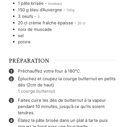
1
pâte brisée
-
(rouleau)
150
g
bleu d’Auvergne
-
150g
3
oeufs
-
3
20
cl
crème fraîche épaisse
-
20 cl
noix de muscade
sel
poivre
PRÉPARATION
Préchauffez votre four à 180°C.
Épluchez et coupez la courge butternut en petits
dés (2cm de haut)
1 courge butternut
Faites cuire les dés de butternut à la vapeur
pendant 10 minutes, jusqu’à ce qu’ils soient
tendres.
Étalez la pâte brisée dans un plat à tarte puis
piquez le fond avec une fourchette.