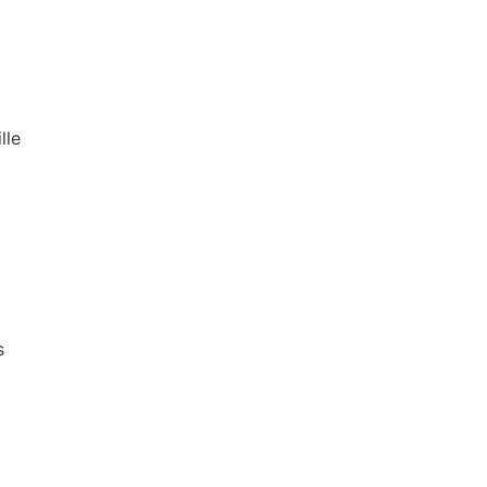
lle
s