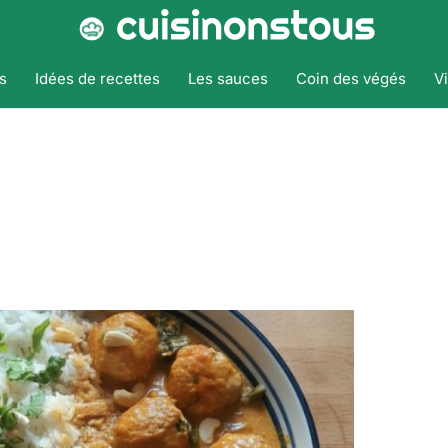
s
Idées de recettes
Les sauces
Coin des végés
V