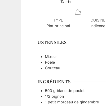
m
15
min
i
n
u
TYPE
CUISINE
t
Plat principal
Indienne
e
s
USTENSILES
Mixeur
Poêle
Couteau
INGRÉDIENTS
500
g
blanc de poulet
1/2
oignon
1
petit morceau de gingembre