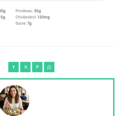
30
g
Protéines:
35
g
15
g
Choléstérol:
120
mg
Sucre:
7
g