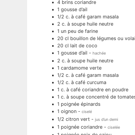
4
brins
coriandre
1
gousse d’ail
1/2
c. à café
garam masala
2
c. à soupe
huile neutre
1
un peu de farine
20
cl
bouillon de légumes ou volai
20
cl
lait de coco
1
gousse d’ail
-
hachée
2
c. à soupe
huile neutre
1
cardamome verte
1/2
c. à café
garam masala
1/2
c. à café
curcuma
1
c. à café
coriandre en poudre
1
c. à soupe
concentré de tomate
1
poignée
épinards
1
oignon
-
ciselé
1/2
citron vert
-
jus d’un demi
1
poignée
coriandre
-
ciselée
1
poignée
noix de cajou