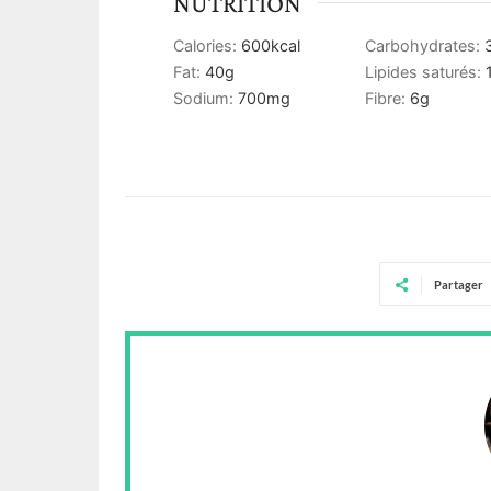
NUTRITION
Calories:
600
kcal
Carbohydrates:
Fat:
40
g
Lipides saturés:
Sodium:
700
mg
Fibre:
6
g
Partager