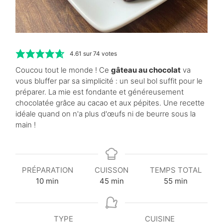
4.61
sur
74
votes
Coucou tout le monde ! Ce
gâteau au chocolat
va
vous bluffer par sa simplicité : un seul bol suffit pour le
préparer. La mie est fondante et généreusement
chocolatée grâce au cacao et aux pépites. Une recette
idéale quand on n'a plus d'œufs ni de beurre sous la
main !
PRÉPARATION
CUISSON
TEMPS TOTAL
m
m
m
10
min
45
min
55
min
i
i
i
n
n
n
u
u
u
TYPE
CUISINE