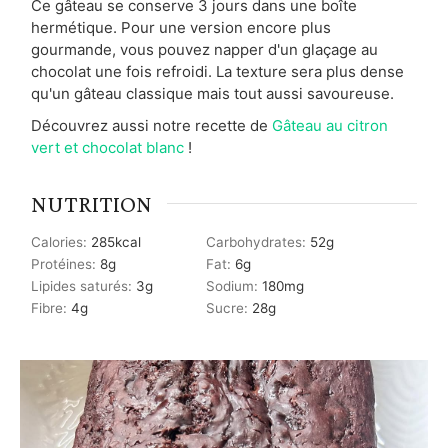
Ce gâteau se conserve 3 jours dans une boîte
hermétique. Pour une version encore plus
gourmande, vous pouvez napper d'un glaçage au
chocolat une fois refroidi. La texture sera plus dense
qu'un gâteau classique mais tout aussi savoureuse.
Découvrez aussi notre recette de
Gâteau au citron
vert et chocolat blanc
!
NUTRITION
Calories:
285
kcal
Carbohydrates:
52
g
Protéines:
8
g
Fat:
6
g
Lipides saturés:
3
g
Sodium:
180
mg
Fibre:
4
g
Sucre:
28
g