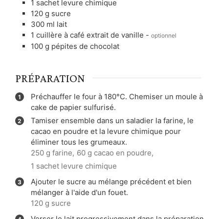
1
sachet
levure chimique
120
g
sucre
300
ml
lait
1
cuillère à café
extrait de vanille
-
optionnel
100
g
pépites de chocolat
PRÉPARATION
Préchauffer le four à 180°C. Chemiser un moule à
cake de papier sulfurisé.
Tamiser ensemble dans un saladier la farine, le
cacao en poudre et la levure chimique pour
éliminer tous les grumeaux.
250 g farine,
60 g cacao en poudre,
1 sachet levure chimique
Ajouter le sucre au mélange précédent et bien
mélanger à l'aide d'un fouet.
120 g sucre
Verser le lait progressivement dans la préparation