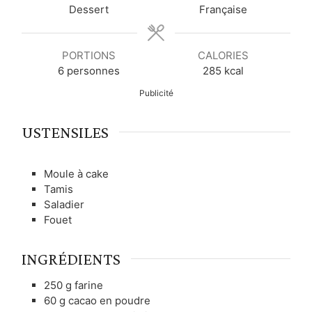
t
t
t
Dessert
Française
e
e
e
s
s
s
PORTIONS
CALORIES
6
personnes
285
kcal
Publicité
USTENSILES
Moule à cake
Tamis
Saladier
Fouet
INGRÉDIENTS
250
g
farine
60
g
cacao en poudre