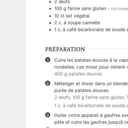
2
œufs
100
g
farine sans gluten
-
(riz comple
10
cl
lait végétal
2
c. à soupe
cannelle
1
c. à café
bicarbonate de soude a
PRÉPARATION
Cuire les patates douces à la vap
rondelles. Les mixer pour obtenir
400 g patates douces
Mélanger et mixer dans un blender 
purée de patates douces.
2 œufs,
100 g farine sans gluten,
1 c. à café bicarbonate de soude 
Huiler votre appareil à gaufres av
pâte et cuire les gaufres jusqu’à c