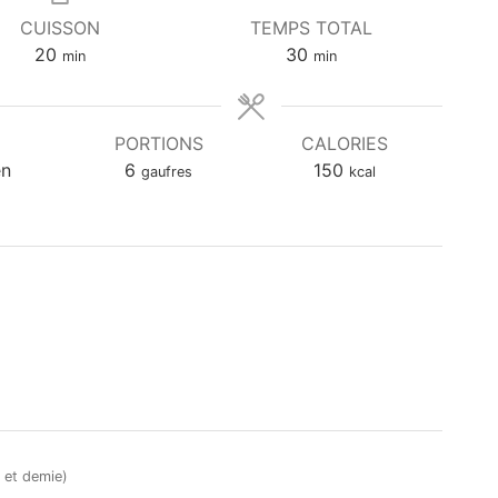
CUISSON
TEMPS TOTAL
m
m
20
30
min
min
i
i
n
n
u
u
PORTIONS
CALORIES
t
t
en
6
150
gaufres
kcal
e
e
s
s
 et demie)