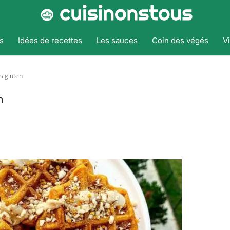
s
Idées de recettes
Les sauces
Coin des végés
V
s gluten
n