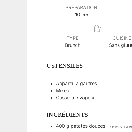
PRÉPARATION
m
10
min
i
n
u
TYPE
CUISINE
t
Brunch
Sans glut
e
s
USTENSILES
Appareil à gaufres
Mixeur
Casserole vapeur
INGRÉDIENTS
400
g
patates douces
-
(environ une