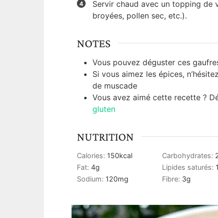
Servir chaud avec un topping de 
broyées, pollen sec, etc.).
NOTES
Vous pouvez déguster ces gaufres
Si vous aimez les épices, n’hésit
de muscade
Vous avez aimé cette recette ? 
gluten
NUTRITION
Calories:
150
kcal
Carbohydrates:
Fat:
4
g
Lipides saturés:
Sodium:
120
mg
Fibre:
3
g