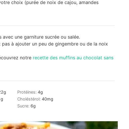
votre choix (purée de noix de cajou, amandes
 avec une garniture sucrée ou salée.
ez pas à ajouter un peu de gingembre ou de la noix
Découvrez notre
recette des muffins au chocolat sans
22
g
Protéines:
4
g
1
g
Choléstérol:
40
mg
Sucre:
6
g