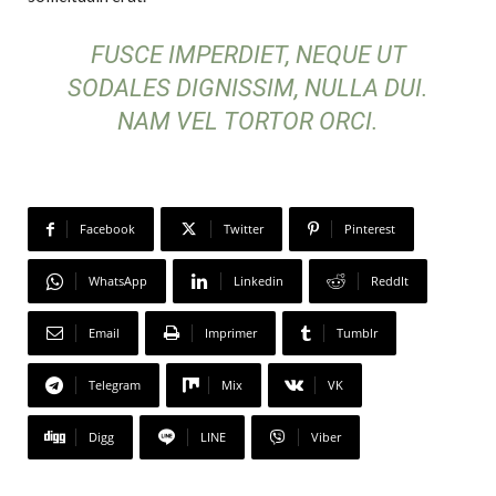
FUSCE IMPERDIET, NEQUE UT
SODALES DIGNISSIM, NULLA DUI.
NAM VEL TORTOR ORCI.
Facebook
Twitter
Pinterest
WhatsApp
Linkedin
ReddIt
Email
Imprimer
Tumblr
Telegram
Mix
VK
Digg
LINE
Viber