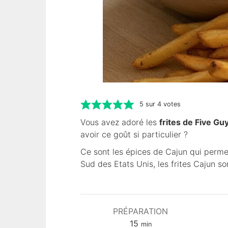
5
sur
4
votes
Vous avez adoré les
frites de Five Gu
avoir ce goût si particulier ?
Ce sont les épices de Cajun qui permet
Sud des Etats Unis, les frites Cajun s
PRÉPARATION
m
15
min