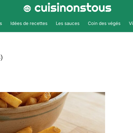
s
Idées de recettes
Les sauces
Coin des végés
V
)