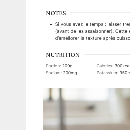
NOTES
Si vous avez le temps : laisser tr
(avant de les assaisonner). Cette 
d’améliorer la texture après cuiss
NUTRITION
Portion:
200
g
Calories:
300
kca
Sodium:
200
mg
Potassium:
950