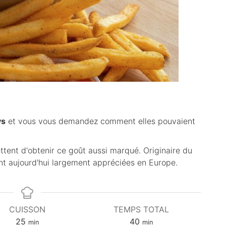
ys
et vous vous demandez comment elles pouvaient
tent d'obtenir ce goût aussi marqué. Originaire du
ont aujourd'hui largement appréciées en Europe.
CUISSON
TEMPS TOTAL
m
m
25
40
min
min