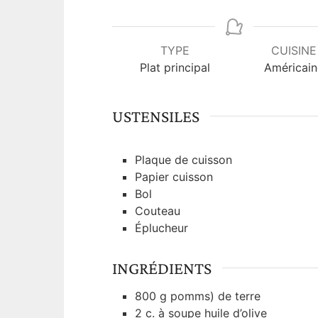
i
n
u
TYPE
CUISINE
t
Plat principal
Américain
e
s
USTENSILES
Plaque de cuisson
Papier cuisson
Bol
Couteau
Éplucheur
INGRÉDIENTS
800
g
pomms) de terre
2
c. à soupe
huile d’olive