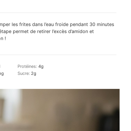
emper les frites dans l’eau froide pendant 30 minutes
étape permet de retirer l’excès d’amidon et
on !
l
Protéines:
4
g
mg
Sucre:
2
g