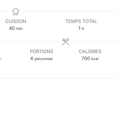
CUISSON
TEMPS TOTAL
m
h
40
1
min
h
i
e
n
u
u
r
PORTIONS
CALORIES
t
e
e
4
700
personnes
kcal
e
s