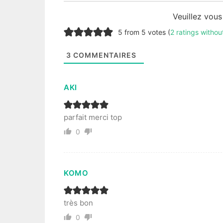
Veuillez vou
5 from 5 votes (
2 ratings witho
3
COMMENTAIRES
AKI
parfait merci top
0
KOMO
très bon
0