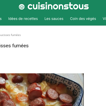
s
Idées de recettes
Les sauces
Coin des végés
V
aucisses fumées
cisses fumées