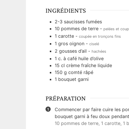
INGRÉDIENTS
2-3
saucisses fumées
10
pommes de terre
-
pelées et coup
1
carotte
-
coupée en tronçons fins
1
gros oignon
-
ciselé
2
gousses d’ail
-
hachées
1
c. à café
huile d’olive
15
cl
crème fraîche liquide
150
g
comté râpé
1
bouquet garni
PRÉPARATION
Commencer par faire cuire les pomm
bouquet garni à feu doux pendant 
10 pommes de terre,
1 carotte,
1 