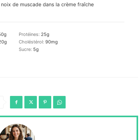
 noix de muscade dans la crème fraîche
50
g
Protéines:
25
g
20
g
Choléstérol:
90
mg
Sucre:
5
g