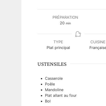
PRÉPARATION
m
20
min
i
n
u
TYPE
CUISINE
t
Plat principal
Français
e
s
USTENSILES
Casserole
Poêle
Mandoline
Plat allant au four
Bol