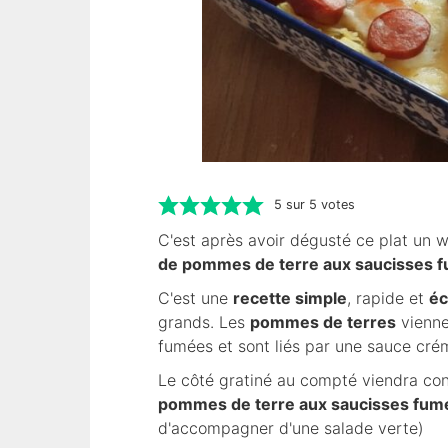
5
sur
5
votes
C'est après avoir dégusté ce plat un 
de pommes de terre aux saucisses 
C'est une
recette simple
, rapide et
é
grands. Les
pommes de terres
vienne
fumées et sont liés par une sauce cré
Le côté gratiné au compté viendra con
pommes de terre aux saucisses fum
d'accompagner d'une salade verte)