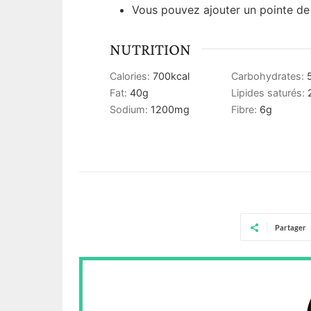
Vous pouvez ajouter un pointe de
NUTRITION
Calories:
700
kcal
Carbohydrates:
Fat:
40
g
Lipides saturés:
Sodium:
1200
mg
Fibre:
6
g
Partager