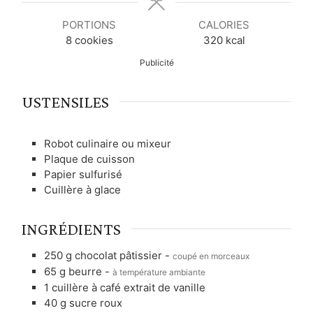
s
s
s
PORTIONS
CALORIES
8
cookies
320
kcal
Publicité
USTENSILES
Robot culinaire ou mixeur
Plaque de cuisson
Papier sulfurisé
Cuillère à glace
INGRÉDIENTS
250
g
chocolat pâtissier
-
coupé en morceaux
65
g
beurre
-
à température ambiante
1
cuillère à café
extrait de vanille
40
g
sucre roux