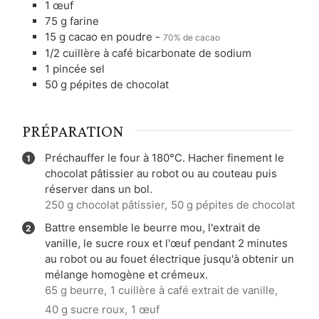
1
œuf
75
g
farine
15
g
cacao en poudre
-
70% de cacao
1/2
cuillère à café
bicarbonate de sodium
1
pincée
sel
50
g
pépites de chocolat
PRÉPARATION
Préchauffer le four à 180°C. Hacher finement le
chocolat pâtissier au robot ou au couteau puis
réserver dans un bol.
250 g chocolat pâtissier,
50 g pépites de chocolat
Battre ensemble le beurre mou, l'extrait de
vanille, le sucre roux et l'œuf pendant 2 minutes
au robot ou au fouet électrique jusqu'à obtenir un
mélange homogène et crémeux.
65 g beurre,
1 cuillère à café extrait de vanille,
40 g sucre roux,
1 œuf