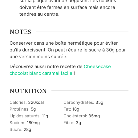
sur la plaque avant de déguster. Les cookies
doivent être fermes en surface mais encore
tendres au centre.
NOTES
Conserver dans une boîte hermétique pour éviter
qu'ils durcissent. On peut réduire le sucre à 30g pour
une version moins sucrée.
Découvrez aussi notre recette de
Cheesecake
chocolat blanc caramel facile
!
NUTRITION
Calories:
320
kcal
Carbohydrates:
35
g
Protéines:
5
g
Fat:
18
g
Lipides saturés:
11
g
Choléstérol:
35
mg
Sodium:
180
mg
Fibre:
3
g
Sucre:
28
g