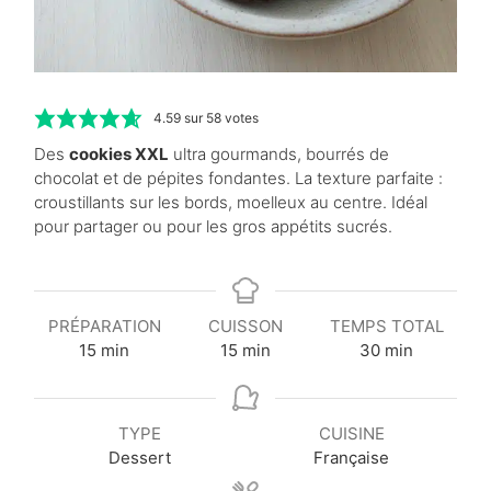
4.59
sur
58
votes
Des
cookies XXL
ultra gourmands, bourrés de
chocolat et de pépites fondantes. La texture parfaite :
croustillants sur les bords, moelleux au centre. Idéal
pour partager ou pour les gros appétits sucrés.
PRÉPARATION
CUISSON
TEMPS TOTAL
m
m
m
15
min
15
min
30
min
i
i
i
n
n
n
u
u
u
TYPE
CUISINE
t
t
t
Dessert
Française
e
e
e