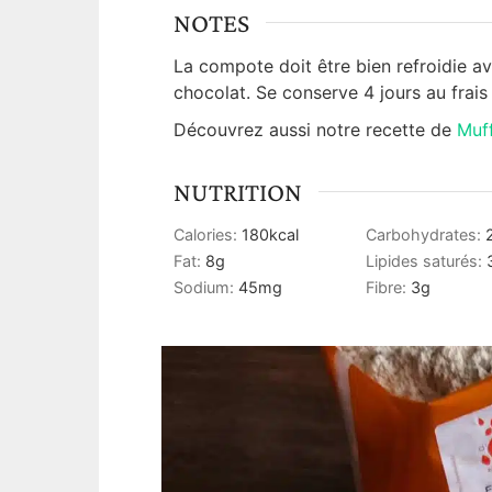
NOTES
La compote doit être bien refroidie av
chocolat. Se conserve 4 jours au frai
Découvrez aussi notre recette de
Muff
NUTRITION
Calories:
180
kcal
Carbohydrates:
Fat:
8
g
Lipides saturés:
Sodium:
45
mg
Fibre:
3
g