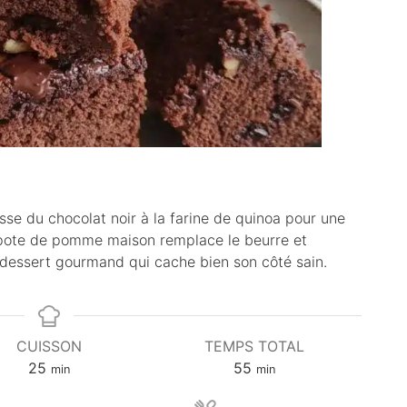
sse du chocolat noir à la farine de quinoa pour une
ompote de pomme maison remplace le beurre et
dessert gourmand qui cache bien son côté sain.
CUISSON
TEMPS TOTAL
m
m
25
55
min
min
i
i