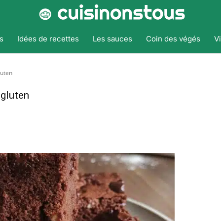
s
Idées de recettes
Les sauces
Coin des végés
V
luten
 gluten