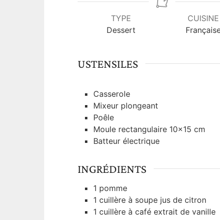
n
u
TYPE
CUISINE
t
Dessert
Français
e
s
USTENSILES
Casserole
Mixeur plongeant
Poêle
Moule rectangulaire 10x15 cm
Batteur électrique
INGRÉDIENTS
1
pomme
1
cuillère à soupe
jus de citron
1
cuillère à café
extrait de vanille