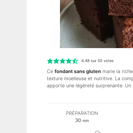
4.48
sur
55
votes
Ce
fondant sans gluten
marie la riche
texture moelleuse et nutritive. La c
apporte une légèreté surprenante. Un 
PRÉPARATION
m
30
min
i