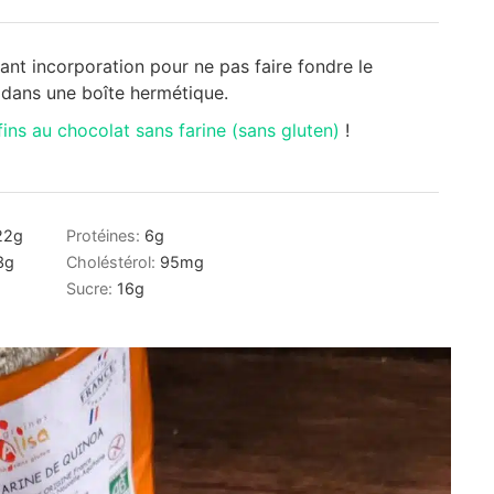
ant incorporation pour ne pas faire fondre le
s dans une boîte hermétique.
ins au chocolat sans farine (sans gluten)
!
22
g
Protéines:
6
g
3
g
Choléstérol:
95
mg
Sucre:
16
g