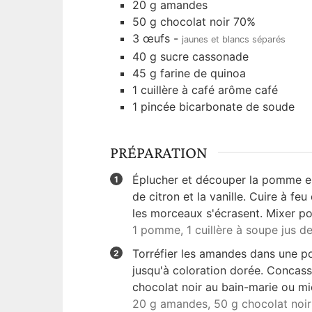
20
g
amandes
50
g
chocolat noir 70%
3
œufs
-
jaunes et blancs séparés
40
g
sucre cassonade
45
g
farine de quinoa
1
cuillère à café
arôme café
1
pincée
bicarbonate de soude
PRÉPARATION
Éplucher et découper la pomme en 
de citron et la vanille. Cuire à f
les morceaux s'écrasent. Mixer po
1 pomme,
1 cuillère à soupe jus de
Torréfier les amandes dans une p
jusqu'à coloration dorée. Concasse
chocolat noir au bain-marie ou mi
20 g amandes,
50 g chocolat noi