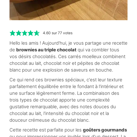
4.60
sur
77
votes
Hello les amis ! Aujourd'hui, je vous partage une recette
de
brownies au triple chocolat
qui va combler tous
vos désirs chocolatés. Ces carrés moelleux combinent
chocolat au lait, chocolat noir et pépites de chocolat
blanc pour une explosion de saveurs en bouche.
Ce qui rend ces brownies spéciaux, c'est leur texture
parfaitement équilibrée entre le fondant à l'intérieur et
une surface légèrement ferme. La combinaison des
trois types de chocolat apporte une complexité
gustative remarquable, avec des notes douces du
chocolat au lait, l'intensité du chocolat noir et la
douceur crémeuse du chocolat blanc.
Cette recette est parfaite pour les
goûters gourmands
ou pour impressionner vos invités lors d'un dessert. La