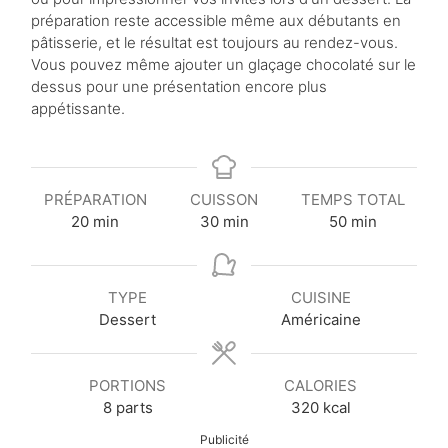
préparation reste accessible même aux débutants en
pâtisserie, et le résultat est toujours au rendez-vous.
Vous pouvez même ajouter un glaçage chocolaté sur le
dessus pour une présentation encore plus
appétissante.
PRÉPARATION
CUISSON
TEMPS TOTAL
m
m
m
20
min
30
min
50
min
i
i
i
n
n
n
u
u
u
TYPE
CUISINE
t
t
t
Dessert
Américaine
e
e
e
s
s
s
PORTIONS
CALORIES
8
parts
320
kcal
Publicité