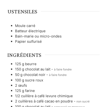
USTENSILES
Moule carré
Batteur électrique
Bain-marie ou micro-ondes
Papier sulfurisé
INGRÉDIENTS
125
g
beurre
150
g
chocolat au lait
-
à faire fondre
50
g
chocolat noir
-
à faire fondre
100
g
sucre roux
2
œufs
125
g
farine
1/2
cuillère à café
levure chimique
2
cuillères à café
cacao en poudre
-
non sucré
100
g
chocolat au lait
-
concassé en morceaux