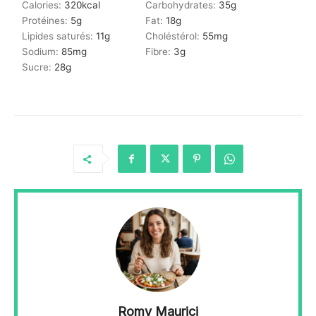
Calories:
320
kcal
Carbohydrates:
35
g
Protéines:
5
g
Fat:
18
g
Lipides saturés:
11
g
Choléstérol:
55
mg
Sodium:
85
mg
Fibre:
3
g
Sucre:
28
g
Romy Maurici