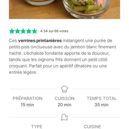
4.54
sur
66
votes
Ces
verrines printanières
mélangent une purée de
petits pois onctueuse avec du jambon blanc finement
haché. L'échalote fondante apporte de la douceur,
tandis que les oignons frits donnent un petit côté
croquant. Parfait pour un apéritif dînatoire ou une
entrée légère.
PRÉPARATION
CUISSON
TEMPS TOTAL
m
m
m
15
min
20
min
35
min
i
i
i
n
n
n
u
u
u
TYPE
CUISINE