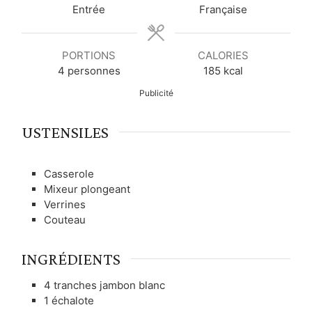
t
t
t
Entrée
Française
e
e
e
s
s
s
PORTIONS
CALORIES
4
personnes
185
kcal
Publicité
USTENSILES
Casserole
Mixeur plongeant
Verrines
Couteau
INGRÉDIENTS
4
tranches
jambon blanc
1
échalote