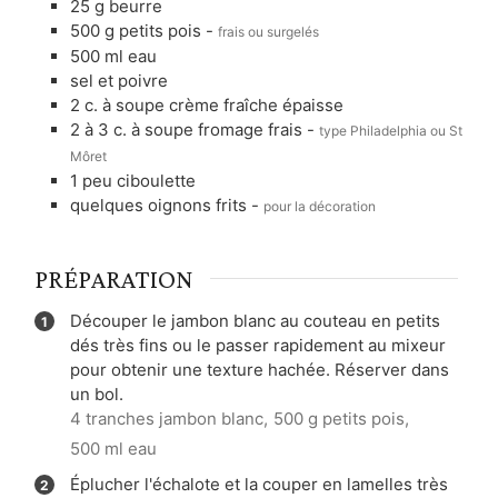
25
g
beurre
500
g
petits pois
-
frais ou surgelés
500
ml
eau
sel et poivre
2
c. à soupe
crème fraîche épaisse
2 à 3
c. à soupe
fromage frais
-
type Philadelphia ou St
Môret
1 peu
ciboulette
quelques
oignons frits
-
pour la décoration
PRÉPARATION
Découper le jambon blanc au couteau en petits
dés très fins ou le passer rapidement au mixeur
pour obtenir une texture hachée. Réserver dans
un bol.
4 tranches jambon blanc,
500 g petits pois,
500 ml eau
Éplucher l'échalote et la couper en lamelles très