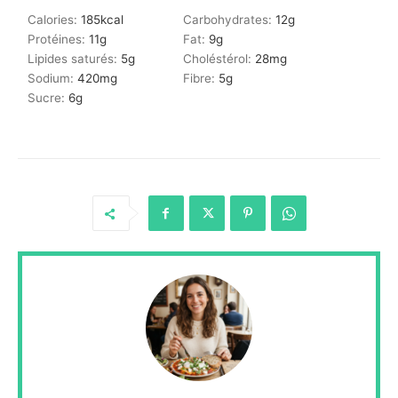
Calories:
185
kcal
Carbohydrates:
12
g
Protéines:
11
g
Fat:
9
g
Lipides saturés:
5
g
Choléstérol:
28
mg
Sodium:
420
mg
Fibre:
5
g
Sucre:
6
g