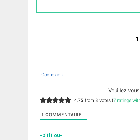
1
Connexion
Veuillez vou
4.75 from 8 votes (
7 ratings wi
1
COMMENTAIRE
-pititlou-