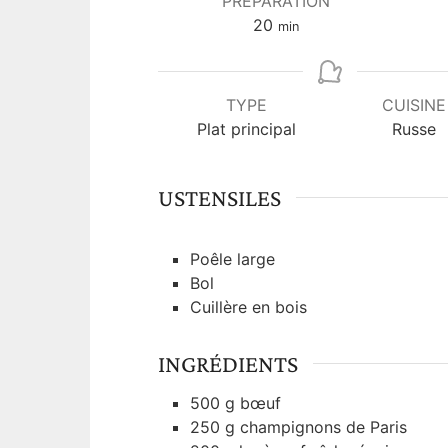
PRÉPARATION
m
20
min
i
n
u
TYPE
CUISINE
t
Plat principal
Russe
e
s
USTENSILES
Poêle large
Bol
Cuillère en bois
INGRÉDIENTS
500
g
bœuf
250
g
champignons de Paris