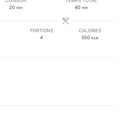
CUISSON
TEMPS TOTAL
m
m
20
40
min
min
i
i
n
n
u
u
PORTIONS
CALORIES
t
t
4
350
kcal
e
e
s
s