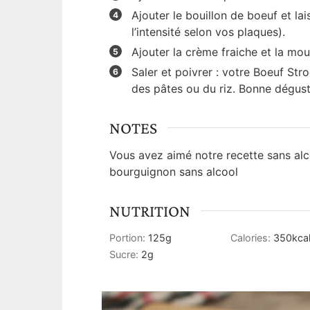
Ajouter le bouillon de boeuf et la
l’intensité selon vos plaques).
Ajouter la crème fraiche et la mou
Saler et poivrer : votre Boeuf Str
des pâtes ou du riz. Bonne dégust
NOTES
Vous avez aimé notre recette sans al
bourguignon sans alcool
NUTRITION
Portion:
125
g
Calories:
350
kca
Sucre:
2
g