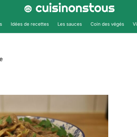
s
Idées de recettes
Les sauces
Coin des végés
V
e