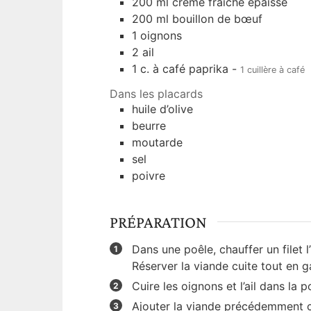
200
ml
crème fraîche épaisse
200
ml
bouillon de bœuf
1
oignons
2
ail
1
c. à café
paprika
-
1 cuillère à café
Dans les placards
huile d’olive
beurre
moutarde
sel
poivre
PRÉPARATION
Dans une poêle, chauffer un filet l’
Réserver la viande cuite tout en g
Cuire les oignons et l’ail dans la 
Ajouter la viande précédemment cu