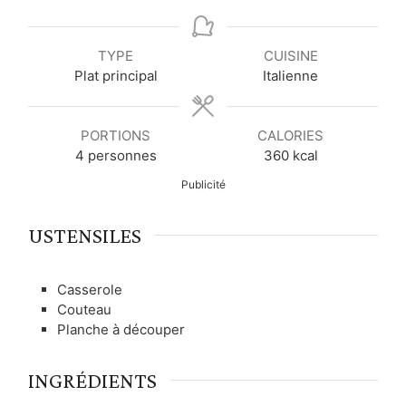
i
i
i
n
n
n
u
u
u
TYPE
CUISINE
t
t
t
Plat principal
Italienne
e
e
e
s
s
s
PORTIONS
CALORIES
4
personnes
360
kcal
Publicité
USTENSILES
Casserole
Couteau
Planche à découper
INGRÉDIENTS