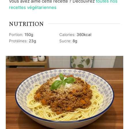
Vous avez aimé cette recette ? Découvrez
toutes nos
recettes végétariennes
NUTRITION
Portion:
150
g
Calories:
360
kcal
Protéines:
23
g
Sucre:
8
g