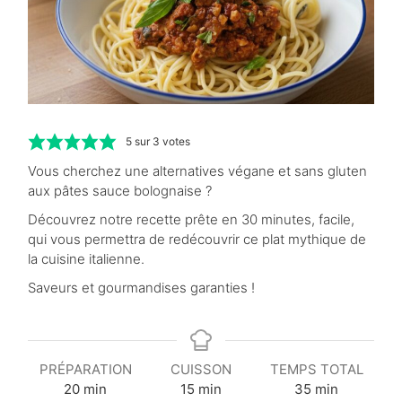
5
sur
3
votes
Vous cherchez une alternatives végane et sans gluten
aux pâtes sauce bolognaise ?
Découvrez notre recette prête en 30 minutes, facile,
qui vous permettra de redécouvrir ce plat mythique de
la cuisine italienne.
Saveurs et gourmandises garanties !
PRÉPARATION
CUISSON
TEMPS TOTAL
m
m
m
20
min
15
min
35
min