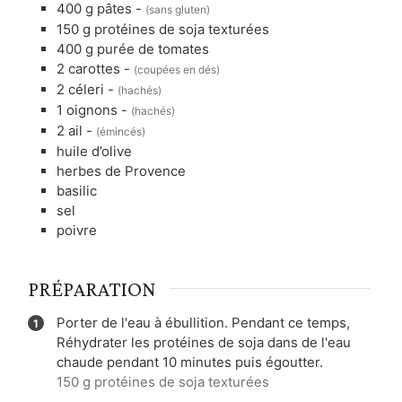
400
g
pâtes
-
(sans gluten)
150
g
protéines de soja texturées
400
g
purée de tomates
2
carottes
-
(coupées en dés)
2
céleri
-
(hachés)
1
oignons
-
(hachés)
2
ail
-
(émincés)
huile d’olive
herbes de Provence
basilic
sel
poivre
PRÉPARATION
Porter de l'eau à ébullition. Pendant ce temps,
Réhydrater les protéines de soja dans de l'eau
chaude pendant 10 minutes puis égoutter.
150 g protéines de soja texturées