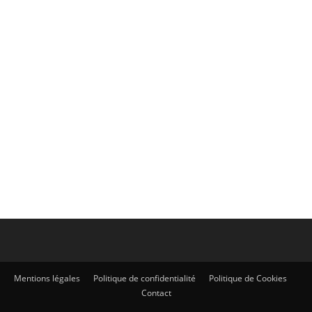
Moelleux Choco-Noisette
sans gluten
Moelleux Choco-Noisette sans gluten Qui a dit
qu'on ne pouvait allier plaisir et santé ? C'est
exactement ce que nous allons faire dans cette
recette...
Mentions légales
Politique de confidentialité
Politique de Cookies
Contact