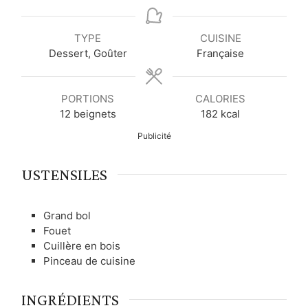
i
i
i
n
n
n
u
u
u
TYPE
CUISINE
t
t
t
Dessert, Goûter
Française
e
e
e
s
s
s
PORTIONS
CALORIES
12
beignets
182
kcal
Publicité
USTENSILES
Grand bol
Fouet
Cuillère en bois
Pinceau de cuisine
INGRÉDIENTS