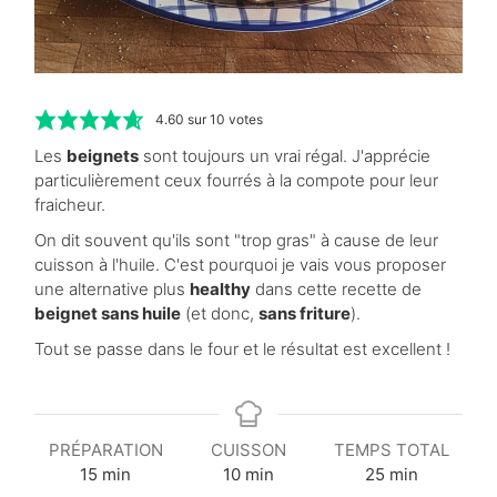
4.60
sur
10
votes
Les
beignets
sont toujours un vrai régal. J'apprécie
particulièrement ceux fourrés à la compote pour leur
fraicheur.
On dit souvent qu'ils sont "trop gras" à cause de leur
cuisson à l'huile. C'est pourquoi je vais vous proposer
une alternative plus
healthy
dans cette recette de
beignet sans huile
(et donc,
sans friture
).
Tout se passe dans le four et le résultat est excellent !
PRÉPARATION
CUISSON
TEMPS TOTAL
m
m
m
15
min
10
min
25
min