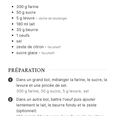
300
g
farine
50
g
sucre
5
g
levure
-
sèche de boulanger
180
ml
lait
30
g
beurre
1
oeufs
sel
zeste de citron
-
facultatif
sucre glace
-
facultatif
PRÉPARATION
Dans un grand bol, mélanger la farine, le sucre, la
levure et une pincée de sel.
300 g farine,
50 g sucre,
5 g levure,
sel
Dans un autre bol, battre l'oeuf puis ajouter
lentement le lait, le beurre fondu et le zeste
(optionnel)