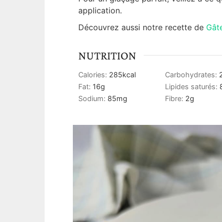
application.
Découvrez aussi notre recette de
Gâte
NUTRITION
Calories:
285
kcal
Carbohydrates:
Fat:
16
g
Lipides saturés:
Sodium:
85
mg
Fibre:
2
g