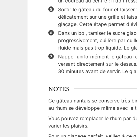
un couteau au centre : il doit ress
Sortir le gâteau du four et laisse
délicatement sur une grille et lai
glaçage. Cette étape permet d'évi
Dans un bol, tamiser le sucre glac
progressivement, cuillère par cuil
fluide mais pas trop liquide. Le gl
Napper uniformément le gâteau ref
versant directement sur le dessu
30 minutes avant de servir. Le gla
NOTES
Ce gâteau nantais se conserve très bi
au rhum se développe même avec le 
Vous pouvez remplacer le rhum par du
varier les plaisirs.
Pour un glaçage parfait, veillez à ce 