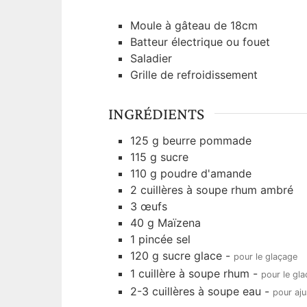
Moule à gâteau de 18cm
Batteur électrique ou fouet
Saladier
Grille de refroidissement
INGRÉDIENTS
125
g
beurre pommade
115
g
sucre
110
g
poudre d'amande
2
cuillères à soupe
rhum ambré
3
œufs
40
g
Maïzena
1
pincée
sel
120
g
sucre glace
-
pour le glaçage
1
cuillère à soupe
rhum
-
pour le gl
2-3
cuillères à soupe
eau
-
pour aju