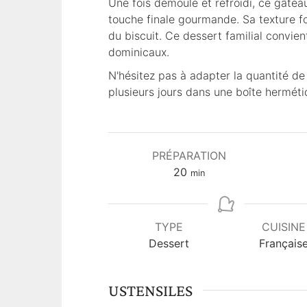
Une fois démoulé et refroidi, ce gâtea
touche finale gourmande. Sa texture f
du biscuit. Ce dessert familial convi
dominicaux.
N'hésitez pas à adapter la quantité d
plusieurs jours dans une boîte hermét
PRÉPARATION
m
20
min
i
n
u
TYPE
CUISINE
t
Dessert
Français
e
s
USTENSILES