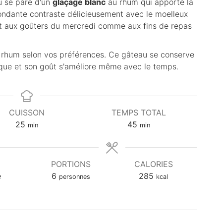
u se pare d'un
glaçage blanc
au rhum qui apporte la
ondante contraste délicieusement avec le moelleux
ent aux goûters du mercredi comme aux fins de repas
e rhum selon vos préférences. Ce gâteau se conserve
ique et son goût s'améliore même avec le temps.
CUISSON
TEMPS TOTAL
m
m
25
45
min
min
i
i
n
n
u
u
PORTIONS
CALORIES
t
t
e
6
285
personnes
kcal
e
e
s
s