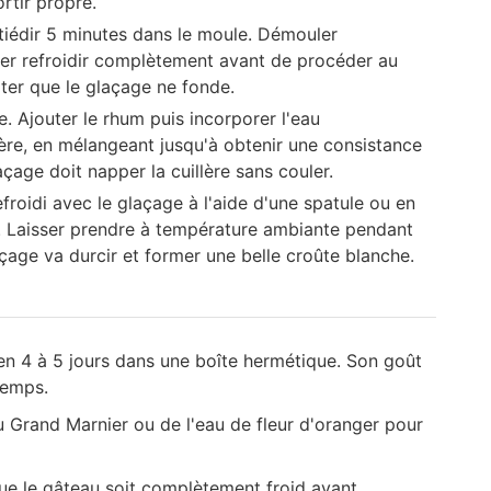
ortir propre.
r tiédir 5 minutes dans le moule. Démouler
sser refroidir complètement avant de procéder au
ter que le glaçage ne fonde.
e. Ajouter le rhum puis incorporer l'eau
lère, en mélangeant jusqu'à obtenir une consistance
açage doit napper la cuillère sans couler.
roidi avec le glaçage à l'aide d'une spatule ou en
s. Laisser prendre à température ambiante pendant
çage va durcir et former une belle croûte blanche.
en 4 à 5 jours dans une boîte hermétique. Son goût
temps.
 Grand Marnier ou de l'eau de fleur d'oranger pour
que le gâteau soit complètement froid avant