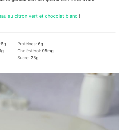
au au citron vert et chocolat blanc
!
28
g
Protéines:
6
g
8
g
Choléstérol:
95
mg
Sucre:
25
g