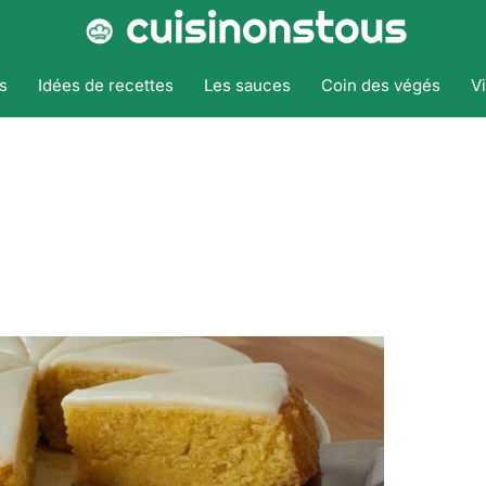
s
Idées de recettes
Les sauces
Coin des végés
V